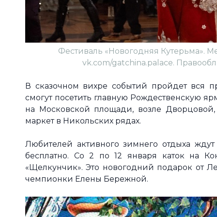
Фестиваль «Новогодняя Кутерьма». М
vk.com/gatchina.palace. Правооб
В сказочном вихре событий пройдет вся п
смогут посетить главную Рождественскую я
на Московской площади, возле Дворцовой, 
маркет в Никольских рядах.
Любителей активного зимнего отдыха ждут 
бесплатно. Со 2 по 12 января каток на К
«Щелкунчик». Это новогодний подарок от Ле
чемпионки Елены Бережной.