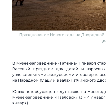
Празднование Нового года на Дворцовой п
go
В Музее-заповеднике «Гатчина» 1 января ст
Веселый праздник для детей и взрослых 
увлекательными экскурсиями и мастер-класс
на Парадном плацу и в залах Гатчинского дво
Юных петербуржцев ждут также на Новогодни
Музее-заповеднике «Павловск» (3 - 4 январ
января).