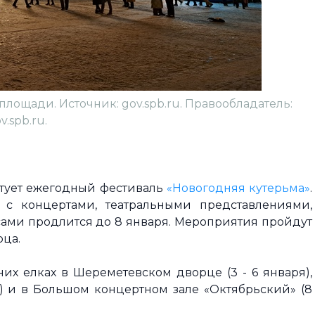
лощади. Источник: gov.spb.ru. Правообладатель:
v.spb.ru.
артует ежегодный фестиваль
«Новогодняя кутерьма»
.
с концертами, театральными представлениями,
ами продлится до 8 января. Мероприятия пройдут
рца.
х елках в Шереметевском дворце (3 - 6 января),
я) и в Большом концертном зале «Октябрьский» (8