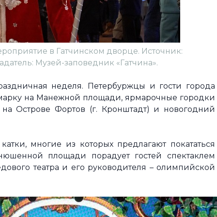
ероприятие в Гатчинском дворце. Источник:
ладатель: Музей-заповедник «Гатчина».
раздничная неделя. Петербуржцы и гости города
рмарку на Манежной площади, ярмарочные городки
на Острове Фортов (г. Кронштадт) и новогодний
катки, многие из которых предлагают покататься
онюшенной площади порадует гостей спектаклем
дового театра и его руководителя – олимпийской