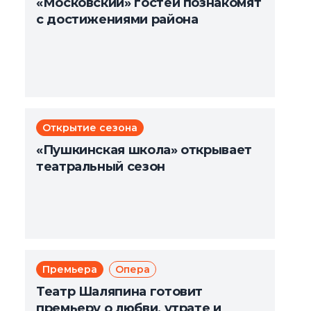
«Московский» гостей познакомят
с достижениями района
Открытие сезона
«Пушкинская школа» открывает
театральный сезон
Премьера
Опера
Театр Шаляпина готовит
премьеру о любви, утрате и