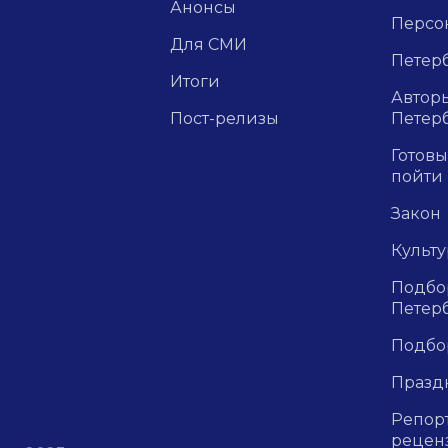
Анонсы
Персо
Для СМИ
Петерб
Итоги
Авторы
Пост-релизы
Петер
Готовы
пойти
Закон
Культ
Подбор
Петер
Подбо
Празд
Репор
рецен