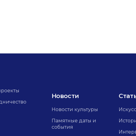
проекты
Новости
Стат
дничество
Новости культуры
Искус
Памятные даты и
Истор
события
Интер