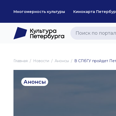
Многомерность культуры
Кинокарта Петербур
Главная
Новоcти
Анонсы
В СПбГУ пройдет Пет
Анонсы