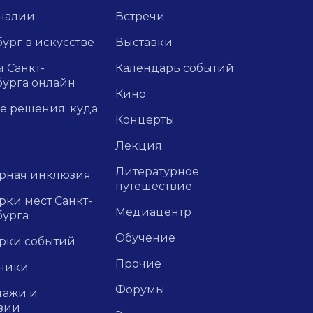
налии
Встречи
ург в искусстве
Выставки
 Санкт-
Календарь событий
бурга онлайн
Кино
е решения: куда
Концерты
Лекция
Литературное
урная инклюзия
путешествие
ки мест Санкт-
Медиацентр
бурга
Обучение
рки событий
Прочие
ники
Форумы
тажи и
зии