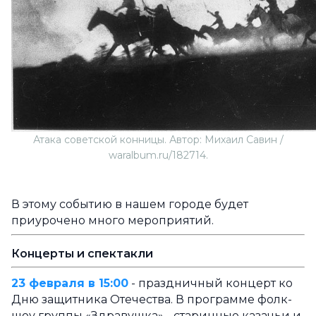
Атака советской конницы. Автор: Михаил Савин /
waralbum.ru/182714.
В этому событию в нашем городе будет
приурочено много мероприятий.
Концерты и спектакли
23 февраля в 15:00
- праздничный концерт ко
Дню защитника Отечества. В программе фолк-
шоу группы «Здравушка» - старинные казачьи и