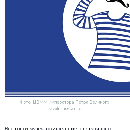
Фото: ЦВММ императора Петра Великого,
navalmuseum.ru.
Все гости музея, пришедшие в тельняшках,