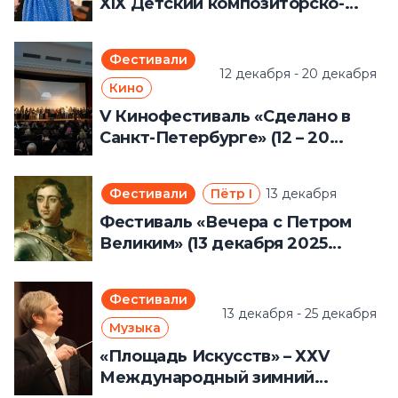
ХIХ Детский композиторско-
исполнительский конкурс
имени Андрея Петрова. (12 – 16
Фестивали
декабря 2025 года)
12 декабря - 20 декабря
Кино
V Кинофестиваль «Сделано в
Санкт-Петербурге» (12 – 20
декабря 2025 года)
Фестивали
Пётр I
13 декабря
Фестиваль «Вечера с Петром
Великим» (13 декабря 2025
года)
Фестивали
13 декабря - 25 декабря
Музыка
«Площадь Искусств» – ХХV
Международный зимний