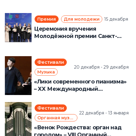
фестиваль (13 – 25 декабря 2025
года)
Премия
Для молодежи
15 декабря
Церемония вручения
Молодёжной премии Санкт-
Петербурга в области
художественного творчества
(15 декабря 2025 ода)
Фестивали
20 декабря - 29 декабря
Музыка
«Лики современного пианизма»
– XX Международный
фортепианный фестиваль (20 –
29 декабря 2025 года)
Фестивали
22 декабря - 13 января
Органная музыка
«Венок Рождества: орган над
городом» – VIII Органный