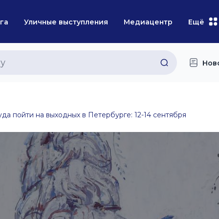
га
Уличные выступления
Медиацентр
Ещё
Нов
уда пойти на выходных в Петербурге: 12-14 сентября