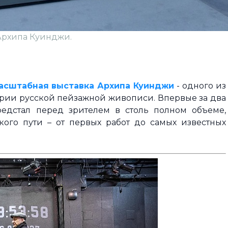
Архипа Куинджи.
асштабная выставка Архипа Куинджи
- одного из
ории русской пейзажной живописи. Впервые за два
редстал перед зрителем в столь полном объеме,
ого пути – от первых работ до самых известных