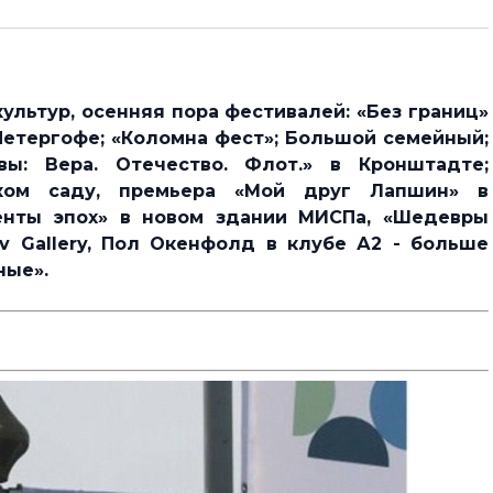
льтур, осенняя пора фестивалей: «Без границ»
Петергофе; «Коломна фест»; Большой семейный;
вы: Вера. Отечество. Флот.» в Кронштадте;
ском саду, премьера «Мой друг Лапшин» в
енты эпох» в новом здании МИСПа, «Шедевры
 Gallery, Пол Окенфолд в клубе А2 - больше
ные».