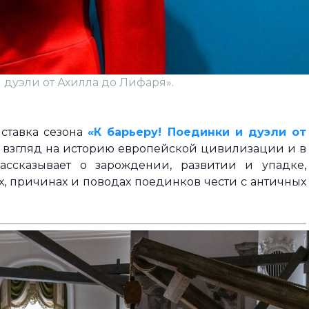
 дуэли от Ахилла до Лифаря».
ыставка сезона
«К барьеру! Поединки и дуэли от
 взгляд на историю европейской цивилизации и в
ссказывает о зарождении, развитии и упадке,
х, причинах и поводах поединков чести с античных