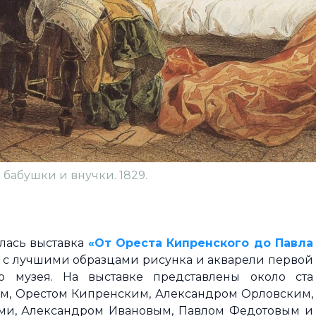
 бабушки и внучки. 1829.
лась выставка
«От Ореста Кипренского до Павла
я с лучшими образцами рисунка и акварели первой
о музея. На выставке представлены около ста
м, Орестом Кипренским, Александром Орловским,
ми, Александром Ивановым, Павлом Федотовым и