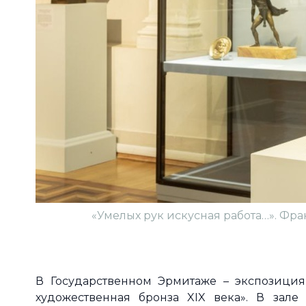
«Умелых рук искусная работа…». Фра
В Государственном Эрмитаже – экспозици
художественная бронза XIX века». В зале