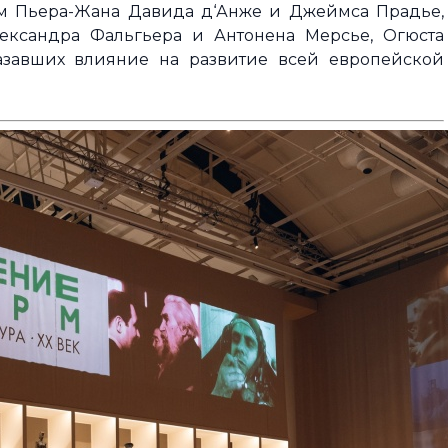
ям Пьера-Жана Давида д‘Анже и Джеймса Прадье,
ександра Фальгьера и Антонена Мерсье, Огюста
азавших влияние на развитие всей европейской