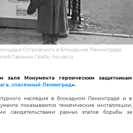
 площади Островского в блокадном Ленинграде.
ий Гаранин / baltic-house.ru.
м зале Монумента героическим защитникам
ага, спасенный Ленинград
».
ктурного наследия в блокадном Ленинграде и в
умента показываются тематические инсталляции,
ми свидетельствами разных этапов борьбы за