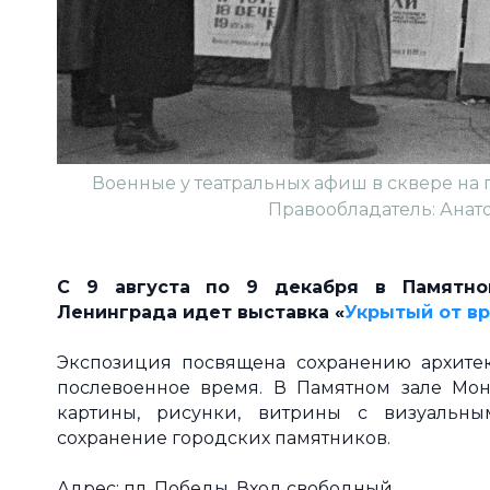
Военные у театральных афиш в сквере на
Правообладатель: Анатол
С 9 августа по 9 декабря в Памятно
Ленинграда идет выставка «
Укрытый от вр
Экспозиция посвящена сохранению архите
послевоенное время. В Памятном зале Мон
картины, рисунки, витрины с визуальны
сохранение городских памятников.
Адрес: пл. Победы. Вход свободный.