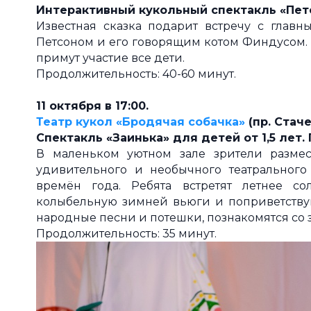
Интерактивный кукольный спектакль «Петс
Известная сказка подарит встречу с главн
Петсоном и его говорящим котом Финдусом. 
примут участие все дети.
Продолжительность: 40-60 минут.
11 октября в 17:00.
Театр кукол «Бродячая собачка»
(пр. Стачек
Спектакль «Заинька» для детей от 1,5 лет
В маленьком уютном зале зрители размес
удивительного и необычного театрального
времён года. Ребята встретят летнее с
колыбельную зимней вьюги и поприветству
народные песни и потешки, познакомятся со 
Продолжительность: 35 минут.