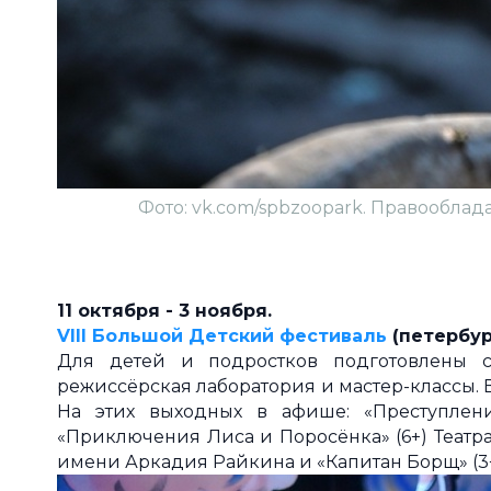
Фото: vk.com/spbzoopark. Правообла
11 октября - 3 ноября.
VIII Большой Детский фестиваль
(петербур
Для детей и подростков подготовлены сп
режиссёрская лаборатория и мастер-классы.
На этих выходных в афише: «Преступление
«Приключения Лиса и Поросёнка» (6+) Театра
имени Аркадия Райкина и «Капитан Борщ» (3+