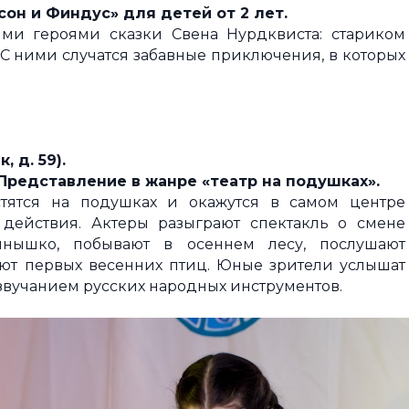
он и Финдус» для детей от 2 лет.
ыми героями сказки Свена Нурдквиста: стариком
С ними случатся забавные приключения, в которых
, д. 59).
. Представление в жанре «театр на подушках».
тятся на подушках и окажутся в самом центре
 действия. Актеры разыграют спектакль о смене
олнышко, побывают в осеннем лесу, послушают
ют первых весенних птиц. Юные зрители услышат
звучанием русских народных инструментов.