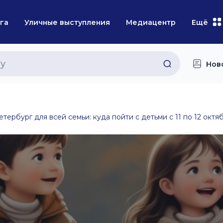
га
Уличные выступления
Медиацентр
Ещё
Нов
етербург для всей семьи: куда пойти с детьми с 11 по 12 октя