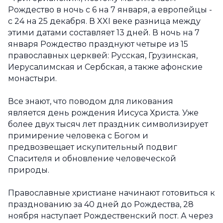
Рождество в ночь с 6 на 7 января, а европейцы -
с 24 на 25 декабря. В XXI веке разница между
этими датами составляет 13 дней. В ночь на 7
января Рождество празднуют четыре из 15
православных церквей: Русская, Грузинская,
Иерусалимская и Сербская, а также афонские
монастыри.
Все знают, что поводом для ликования
является день рождения Иисуса Христа. Уже
более двух тысяч лет праздник символизирует
примирение человека с Богом и
предвозвещает искупительный подвиг
Спасителя и обновление человеческой
природы.
Православные христиане начинают готовиться к
празднованию за 40 дней до Рождества, 28
ноября наступает Рождественский пост. А через