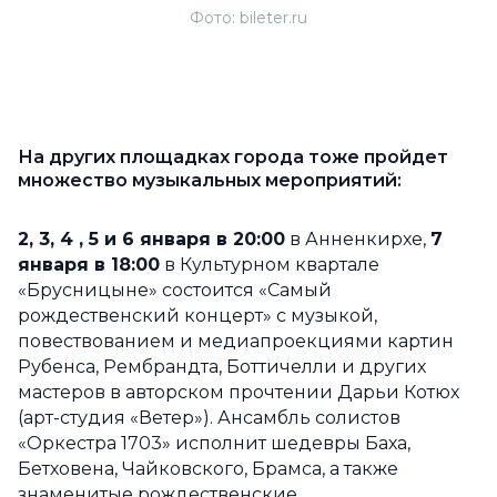
Фото: bileter.ru
На других площадках города тоже пройдет
множество музыкальных мероприятий:
2, 3, 4 , 5 и 6 января в 20:00
в Анненкирхе,
7
января в 18:00
в Культурном квартале
«Брусницыне» состоится «Самый
рождественский концерт» с музыкой,
повествованием и медиапроекциями картин
Рубенса, Рембрандта, Боттичелли и других
мастеров в авторском прочтении Дарьи Котюх
(арт-студия «Ветер»). Ансамбль солистов
«Оркестра 1703» исполнит шедевры Баха,
Бетховена, Чайковского, Брамса, а также
знаменитые рождественские