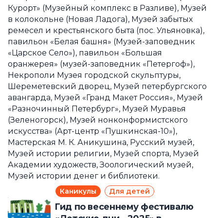
Курорт» (Музейный комплекс в Разливе), Музей
в колокольне (Новая Ладога), Музей забытых
ремесел и крестьянского быта (пос. Ульяновка),
павильон «Белая башня» (Музей-заповедник
«Царское Село»), павильон «Большая
оранжерея» (музей-заповедник «Петергоф»),
Некрополи Музея городской скульптуры,
Шереметевский дворец, Музей петербургского
авангарда, Музей «Гранд Макет Россия», Музей
«Разночинный Петербург», Музей Муравья
(Зеленогорск), Музей нонконформистского
искусства» (Арт-центр «Пушкинская-10»),
Мастерская М. К. Аникушина, Русский музей,
Музей истории религии, Музей спорта, Музей
Академии художеств, Зоологический музей,
Музей истории денег и библиотеки.
Каникулы
Для детей
Гид по весеннему фестивалю