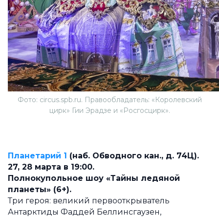
Фото: circus.spb.ru. Правообладатель: «Королевский
цирк» Гии Эрадзе и «Росгосцирк».
Планетарий 1
(наб. Обводного кан., д. 74Ц).
27, 28 марта в 19:00.
Полнокупольное шоу «Тайны ледяной
планеты» (6+).
Три героя: великий первооткрыватель
Антарктиды Фаддей Беллинсгаузен,