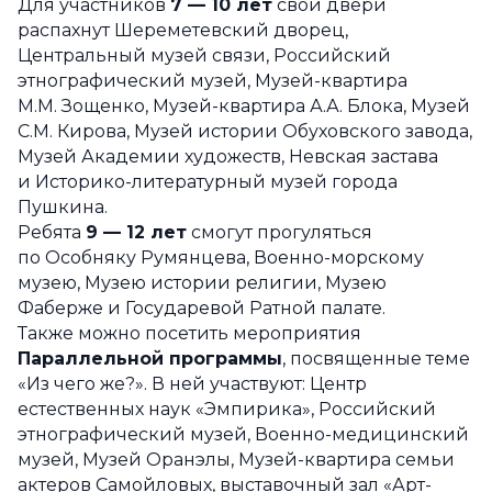
Для участников
7 — 10 лет
свои двери
распахнут Шереметевский дворец,
Центральный музей связи, Российский
этнографический музей, Музей-квартира
М.М. Зощенко, Музей-квартира А.А. Блока, Музей
С.М. Кирова, Музей истории Обуховского завода,
Музей Академии художеств, Невская застава
и Историко-литературный музей города
Пушкина.
Ребята
9 — 12 лет
смогут прогуляться
по Особняку Румянцева, Военно-морскому
музею, Музею истории религии, Музею
Фаберже и Государевой Ратной палате.
Также можно посетить мероприятия
Параллельной
программы
, посвященные теме
«Из чего же?». В ней участвуют: Центр
естественных наук «Эмпирика», Российский
этнографический музей, Военно-медицинский
музей, Музей Оранэлы, Музей-квартира семьи
актеров Самойловых, выставочный зал «Арт-