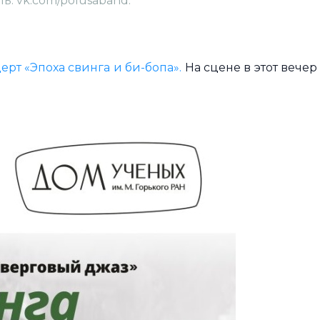
ь: vk.com/polusaband.
рт «Эпоха свинга и би-бопа».
На сцене в этот вечер