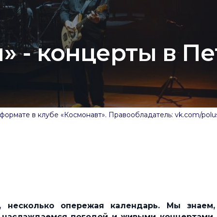
» - концерты в Пе
формате в клубе «Космонавт». Правообладатель: vk.com/polu
, несколько опережая календарь. Мы знаем,
о наслаждаемся погодой и живыми концертами.