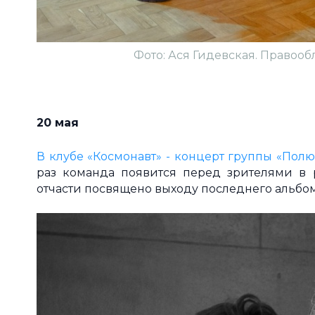
Фото: Ася Гидевская. Правообл
2
0 мая
В клубе «Космонавт» - концерт группы «Полю
раз команда появится перед зрителями в 
отчасти посвящено выходу последнего альбо