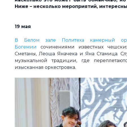
Ниже – несколько мероприятий, интересных
19 мая
В Белом зале Политеха камерный орк
Богемии
сочинениями известных чешских
Сметаны, Леоша Яначека и Яна Стамица. С
музыкальной традиции, где переплетают
изысканная оркестровка.