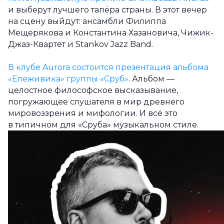
и выберут лучшего тапёра страны. В этот вечер
на сцену выйдут: ансамбли Филиппа
Мещерякова и Константина Хазановича, Чижик-
Джаз-Квартет и Stankov Jazz Band.
В клубе Aurora состоится презентация альбома
«Ележивика» группы «Сруб»
. Альбом —
целостное философское высказывание,
погружающее слушателя в мир древнего
мировоззрения и мифологии. И всё это
в типичном для «Сруба» музыкальном стиле.