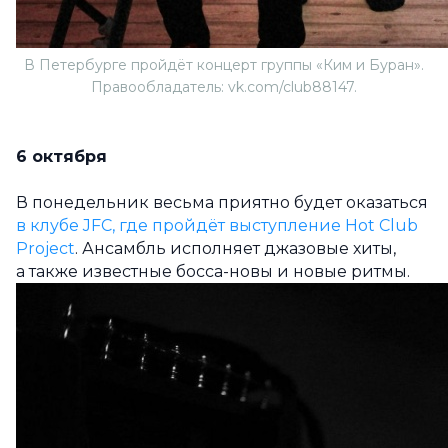
В Петербурге пройдёт концерт группы «Ким и Буран».
Правообладатель: vk.com/club88147.
6 октября
В понедельник весьма приятно будет оказаться
в клубе JFC, где пройдёт выступление
Hot Club
Project
.
Ансамбль исполняет джазовые хиты,
а также известные босса-новы и новые ритмы.