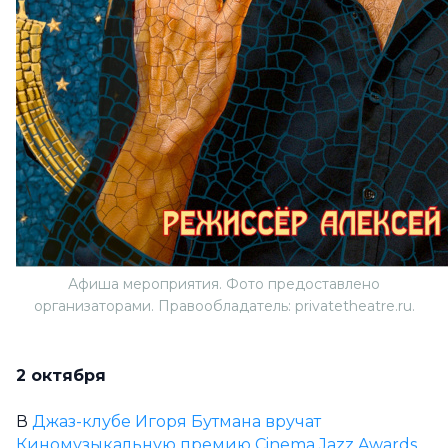
Афиша мероприятия. Фото предоставлено
организаторами. Правообладатель: privatetheatre.ru.
2 октября
В
Джаз-клубе Игоря Бутмана
вручат
Киномузыкальную премию Cinema Jazz Awards