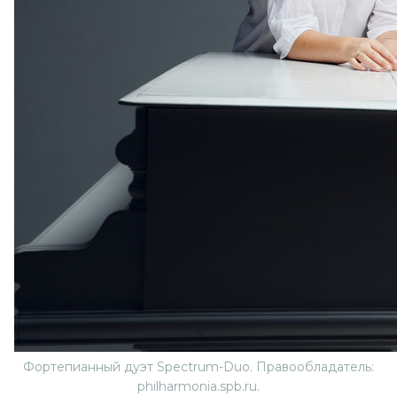
Фортепианный дуэт Spectrum-Duo. Правообладатель:
philharmonia.spb.ru.