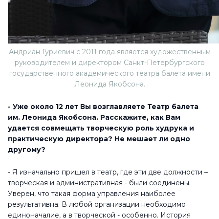
Андриан Гуриевич с 2011 года является художественным
руководителем и директором Санкт-Петербургского
государственного академического театра балета имени
Леонида Якобсона.
- Уже около 12 лет Вы возглавляете Театр балета
им. Леонида Якобсона. Расскажите, как Вам
удается совмещать творческую роль худрука и
практическую директора? Не мешает ли одно
другому?
- Я изначально пришел в театр, где эти две должности –
творческая и административная - были соединены.
Уверен, что такая форма управления наиболее
результативна. В любой организации необходимо
единоначалие, а в творческой - особенно. История