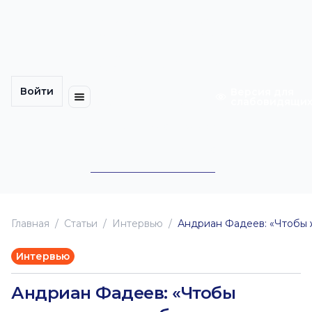
Многомерность
Кинокарта
культуры
Петербурга
Уличные
Медиацентр
выступления
Войти
Календарь
Куда
Версия для
слабовидящи
событий
пойти
Cотрудничество
Инклюзия
Билеты
Конкурсы
Главная
Статьи
Интервью
Андриан Фадеев: «Чтобы ж
Интервью
Андриан Фадеев: «Чтобы