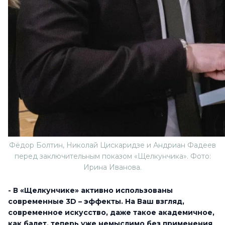
Фёдор Болтин, Николай Цискаридзе и Андриан Фадеев
перед заключительным показом «Щелкунчика». Фото:
Ирина Иванова.
- В «Щелкунчике» активно использованы
современные 3D – эффекты. На Ваш взгляд,
современное искусство, даже такое академичное,
как балет, теперь уже немыслимо без применения