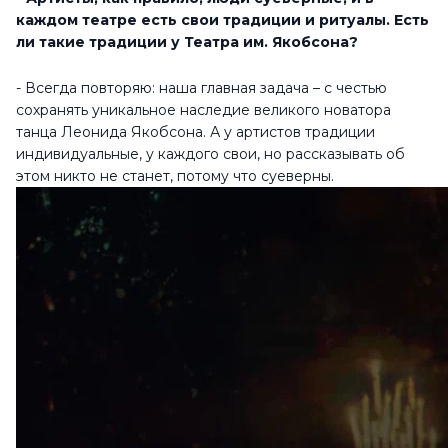
каждом театре есть свои традиции и ритуалы. Есть
ли такие традиции у Театра им. Якобсона?
- Всегда повторяю: наша главная задача – с честью
сохранять уникальное наследие великого новатора
танца Леонида Якобсона. А у артистов традиции
индивидуальные, у каждого свои, но рассказывать об
этом никто не станет, потому что суеверны.