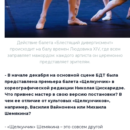
Действие балета «Блестящий дивертисмент»
происходит на балу времен Людовика XIV, где всем
заправляет мажордом: каждого артиста он церемонно
представляет зрителям.
- В начале декабря на основной сцене БДТ была
представлена премьера балета «Щелкунчик» в
хореографической редакции Николая Цискаридзе.
Что привнес мастер в свою версию постановки? В
чем ее отличие от культовых «Щелкунчиков»,
например, Василия Вайнонена или Михаила
Шемякина?
- «Щелкунчик» Шемякина – это совсем другой