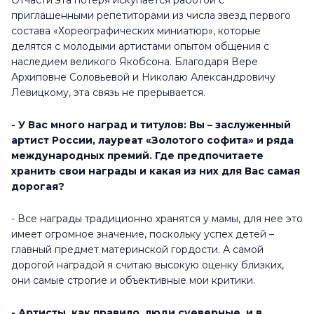
Отчасти эта потеря искупается работой с
приглашенными репетиторами из числа звезд первого
состава «Хореографических миниатюр», которые
делятся с молодыми артистами опытом общения с
наследием великого Якобсона. Благодаря Вере
Архиповне Соловьевой и Николаю Александровичу
Левицкому, эта связь не прерывается.
- У Вас много наград и титулов: Вы – заслуженный
артист России, лауреат «Золотого софита» и ряда
международных премий. Где предпочитаете
хранить свои награды и какая из них для Вас самая
дорогая?
- Все награды традиционно хранятся у мамы, для нее это
имеет огромное значение, поскольку успех детей –
главный предмет материнской гордости. А
самой
дорогой наградой я считаю высокую оценку близких,
они самые строгие и объективные мои критики.
- Артисты, как правило, люди суеверные, и в