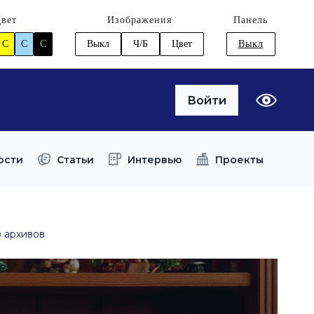
вет
Изображения
Панель
C
C
C
Выкл
Ч/Б
Цвет
Выкл
Войти
ости
Статьи
Интервью
Проекты
з архивов