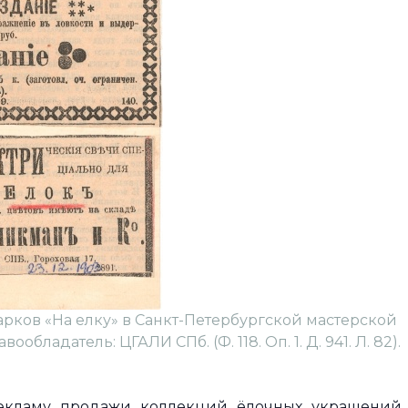
арков «На елку» в Санкт-Петербургской мастерской
обладатель: ЦГАЛИ СПб. (Ф. 118. Оп. 1. Д. 941. Л. 82).
рекламу продажи коллекций ёлочных украшений,