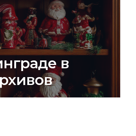
инграде в
архивов