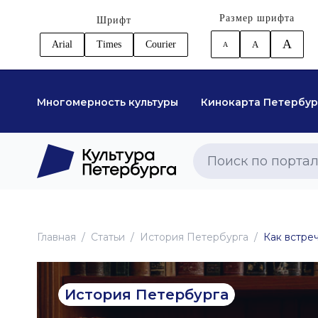
Размер шрифта
Шрифт
A
Arial
Times
Courier
A
A
Многомерность культуры
Кинокарта Петербур
Главная
Статьи
История Петербурга
Как встре
История Петербурга