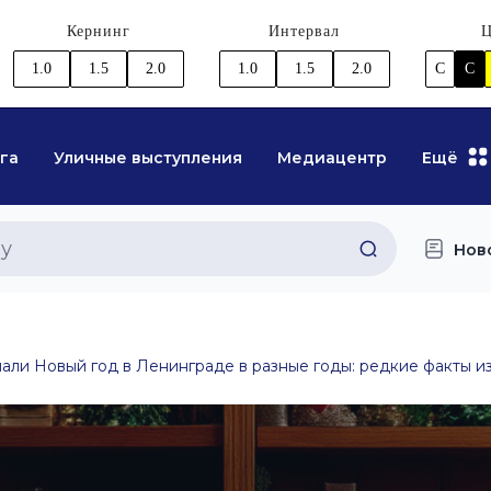
Кернинг
Интервал
Ц
1.0
1.5
2.0
1.0
1.5
2.0
C
C
га
Уличные выступления
Медиацентр
Ещё
Нов
чали Новый год в Ленинграде в разные годы: редкие факты и