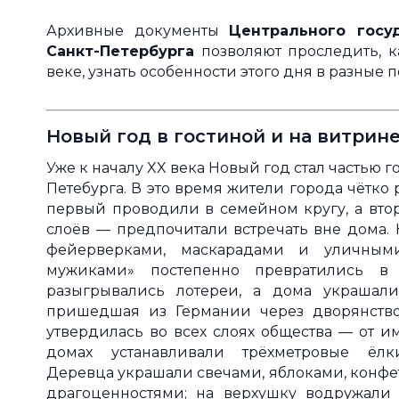
Архивные документы
Центрального госу
Санкт-Петербурга
позволяют проследить, к
веке, узнать особенности этого дня в разные
Новый год в гостиной и на витрин
Уже к началу XX века Новый год стал частью
Петебурга. В это время жители города чётко
первый проводили в семейном кругу, а вто
слоёв — предпочитали встречать вне дома. 
фейерверками, маскарадами и уличным
мужиками» постепенно превратились в 
разыгрывались лотереи, а дома украшал
пришедшая из Германии через дворянство
утвердилась во всех слоях общества — от и
домах устанавливали трёхметровые ёл
Деревца украшали свечами, яблоками, конфе
драгоценностями; на верхушку водружали 