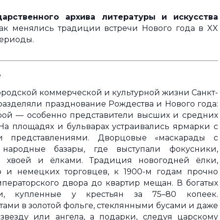
дарственного архива литературы и искусства
ак менялись традиции встречи Нового года в XX
 периоды.
е
 городской коммерческой и культурной жизни Санкт-
 разделяли празднование Рождества и Нового года:
рой — особенно представители высших и средних
На площадях и бульварах устраивались ярмарки с
и представлениями. Дворцовые «маскарады с
народные базары, где выступали фокусники,
и хвоей и ёлками. Традиция новогодней ёлки,
 и немецких торговцев, к 1900-м годам прочно
мператорского двора до квартир мещан. В богатых
ки, купленные у крестьян за 75–80 копеек.
тами в золотой фольге, стеклянными бусами и даже
звезду или ангела, а подарки, следуя царскому