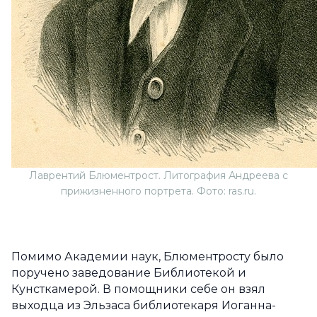
Лаврентий Блюментрост. Литография Андреева с
прижизненного портрета. Фото: ras.ru.
Помимо Академии наук, Блюментросту было
поручено заведование Библиотекой и
Кунсткамерой. В помощники себе он взял
выходца из Эльзаса библиотекаря Иоганна-