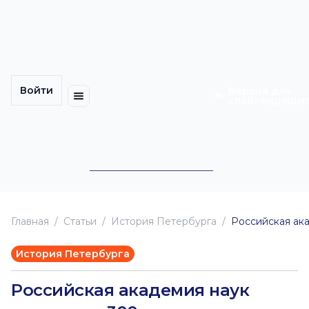
Многомерность
Кинокарта
культуры
Петербурга
Уличные
Медиацентр
выступления
Войти
Календарь
Куда
Версия для
слабовидящи
событий
пойти
Cотрудничество
Инклюзия
Билеты
Конкурсы
Главная
Статьи
История Петербурга
Российская ак
История Петербурга
Российская академия наук