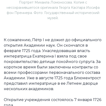
Портрет Михаила Ломоносова. Копия с
несохранившегося оригинала Георга Каспара Иосифа
фон Преннера. Фото: Государственный исторический
музей.
К сожалению, Пётр I не дожил до официального
открытия Академии наук. Он скончался в
феврале 1725 года. Унаследовавшая власть
императрица Екатерина I взяла под свое
покровительство детище покойного супруга. За
короткое время были заключены контракты со
всеми профессорами первоначального состава
Академии. Уже в августе 1725 года Блюментрост
представил императрице в ее Летнем дворце
нескольких академиков.
Открытие учреждения состоялось 7 января 1726
года.