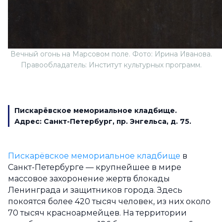
Вечный огонь на Марсовом поле. Фото: Ирина Иванова.
Правообладатель: Институт культурных программ.
Пискарёвское мемориальное кладбище.
Адрес:
Санкт-Петербург,
пр. Энгельса, д. 75.
Пискарёвское мемориальное кладбище
в
Санкт-Петербурге — крупнейшее в мире
массовое захоронение жертв блокады
Ленинграда и защитников города. Здесь
покоятся более 420 тысяч человек, из них около
70 тысяч красноармейцев. На территории