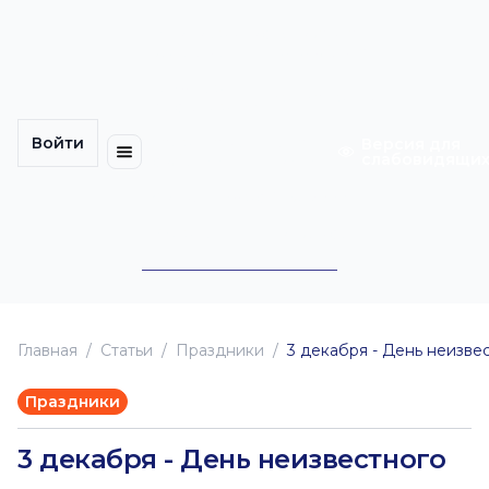
Многомерность
Кинокарта
культуры
Петербурга
Уличные
Медиацентр
выступления
Войти
Календарь
Куда
Версия для
слабовидящи
событий
пойти
Cотрудничество
Инклюзия
Билеты
Конкурсы
Главная
Статьи
Праздники
3 декабря - День неизве
Праздники
3 декабря - День неизвестного