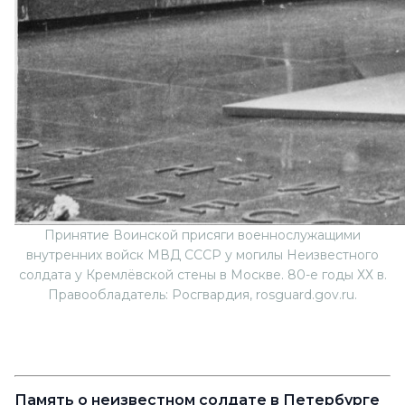
Принятие Воинской присяги военнослужащими
внутренних войск МВД СССР у могилы Неизвестного
солдата у Кремлёвской стены в Москве. 80-е годы ХХ в.
Правообладатель: Росгвардия, rosguard.gov.ru.
Память о неизвестном солдате в Петербурге