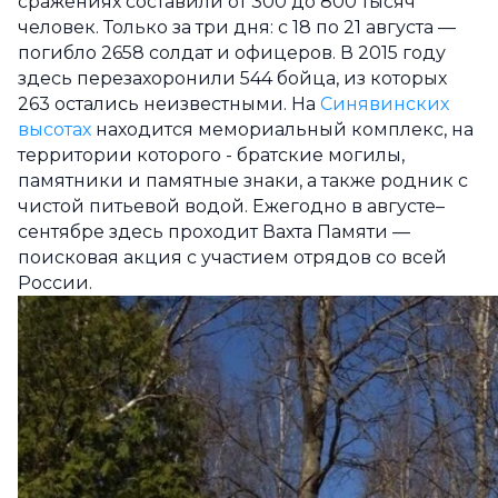
сражениях составили от 300 до 800 тысяч
человек. Только за три дня: с 18 по 21 августа —
погибло 2658 солдат и офицеров. В 2015 году
здесь перезахоронили 544 бойца, из которых
263 остались неизвестными. На
Синявинских
высотах
находится мемориальный комплекс, на
территории которого - братские могилы,
памятники и памятные знаки, а также родник с
чистой питьевой водой. Ежегодно в августе–
сентябре здесь проходит Вахта Памяти —
поисковая акция с участием отрядов со всей
России.