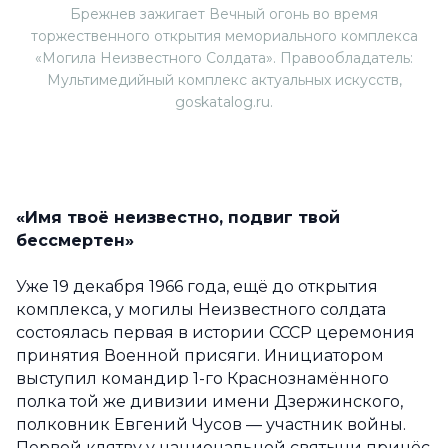
Брежнев зажигает Вечный огонь во время
торжественного открытия мемориального комплекса
«Могила Неизвестного Солдата». Правообладатель:
Мультимедийный комплекс актуальных искусств,
goskatalog.ru.
«Имя твоё неизвестно, подвиг твой
бессмертен»
Уже 19 декабря 1966 года, ещё до открытия
комплекса, у могилы Неизвестного солдата
состоялась первая в истории СССР церемония
принятия Военной присяги. Инициатором
выступил командир 1-го Краснознамённого
полка той же дивизии имени Дзержинского,
полковник Евгений Чусов — участник войны.
Первой клятву у национальной святыни принёс