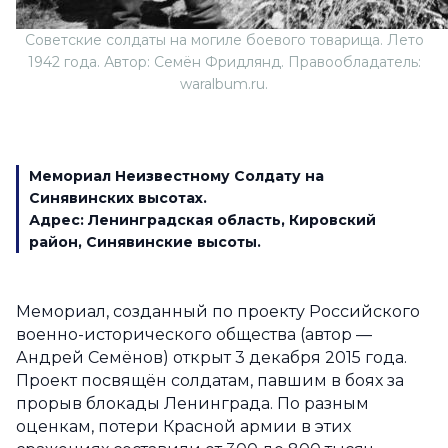
Советские солдаты на могиле боевого товарища. Лето
1942 года. Автор: Семён Фридлянд. Правообладатель:
waralbum.ru.
Мемориал Неизвестному Солдату на
Синявинских высотах.
Адрес:
Ленинградская область, Кировский
район, Синявинские высоты.
Мемориал, созданный по проекту Российского
военно-исторического общества (автор —
Андрей Семёнов) открыт 3 декабря 2015 года.
Проект посвящён солдатам, павшим в боях за
прорыв блокады Ленинграда. По разным
оценкам, потери Красной армии в этих