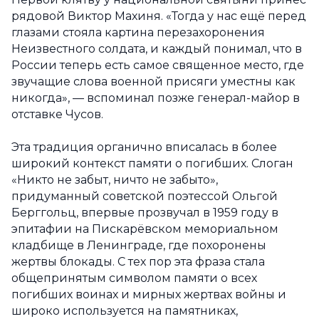
рядовой Виктор Махиня. «Тогда у нас ещё перед
глазами стояла картина перезахоронения
Неизвестного солдата, и каждый понимал, что в
России теперь есть самое священное место, где
звучащие слова военной присяги уместны как
никогда», — вспоминал позже генерал-майор в
отставке Чусов.
Эта традиция органично вписалась в более
широкий контекст памяти о погибших. Слоган
«Никто не забыт, ничто не забыто»,
придуманный советской поэтессой Ольгой
Берггольц, впервые прозвучал в 1959 году в
эпитафии на Пискарёвском мемориальном
кладбище в Ленинграде, где похоронены
жертвы блокады. С тех пор эта фраза стала
общепринятым символом памяти о всех
погибших воинах и мирных жертвах войны и
широко используется на памятниках,