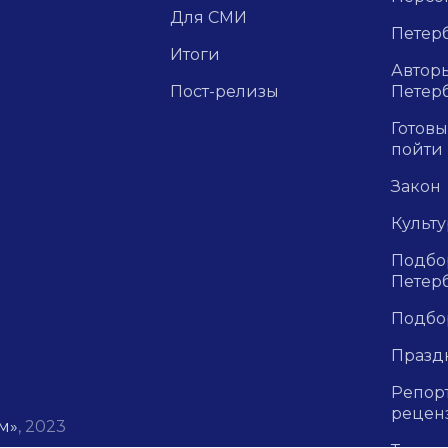
Для СМИ
Петерб
Итоги
Авторы
Пост-релизы
Петер
Готовы
пойти
Закон
Культ
Подбор
Петер
Подбо
Празд
Репор
рецен
м»
, 2023