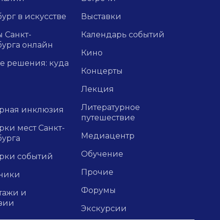
ург в искусстве
Выставки
 Санкт-
Календарь событий
бурга онлайн
Кино
е решения: куда
Концерты
Лекция
Литературное
урная инклюзия
путешествие
ки мест Санкт-
Медиацентр
бурга
Обучение
рки событий
Прочие
ники
Форумы
тажи и
зии
Экскурсии