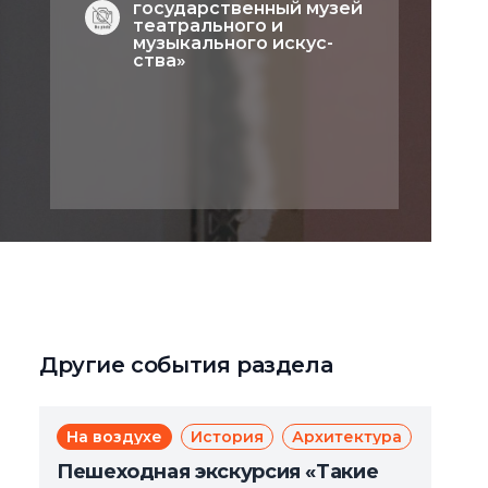
государственный музей
театрального и
музыкального искус­
ства»
Другие события раздела
На воздухе
История
Архитектура
Экску
Дл
Пешеходная экскурсия «Такие