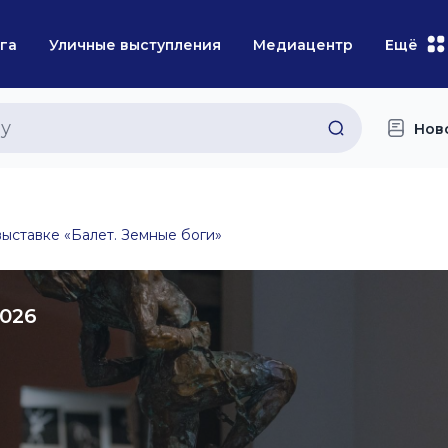
га
Уличные выступления
Медиацентр
Ещё
Нов
выставке «Балет. Земные боги»
2026