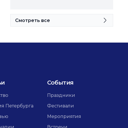
Смотреть все
ьи
События
ство
Праздники
ия Петербурга
Фестивали
вью
Мероприятия
налии
Встречи