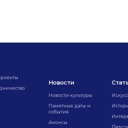
проекты
Новости
Стат
дничество
Новости культуры
Искус
Памятные даты и
Истор
события
Интер
Анонсы
Персо