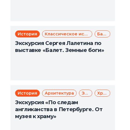
История
Классическое искусство
Балет
Экскурсия Сергея Лалетина по
выставке «Балет. Земные боги»
История
Архитектура
Экскурсии
Христианство
Экскурсия «По следам
англиканства в Петербурге. От
музея к храму»