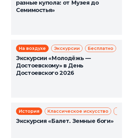
разные купола: от Музея до
Семимостья»
На воздухе
Экскурсии
Бесплатно
Фёдор
Фе
Экскурсии «Молодёжь —
Достоевскому» в День
Достоевского 2026
История
Классическое искусство
Балет
Экск
Экскурсия «Балет. Земные боги»