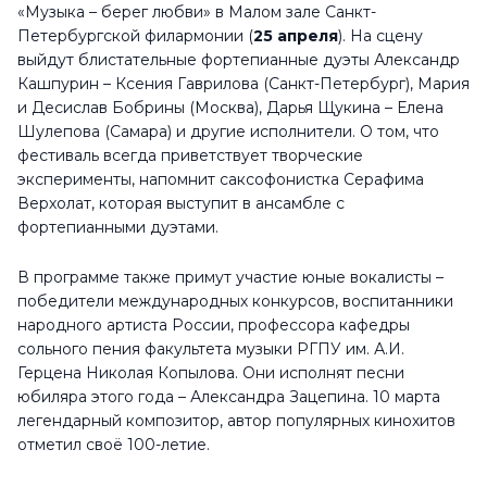
«Музыка – берег любви» в Малом зале Санкт-
Петербургской филармонии (
25 апреля
). На сцену
выйдут блистательные фортепианные дуэты Александр
Кашпурин – Ксения Гаврилова (Санкт-Петербург), Мария
и Десислав Бобрины (Москва), Дарья Щукина – Елена
Шулепова (Самара) и другие исполнители. О том, что
фестиваль всегда приветствует творческие
эксперименты, напомнит саксофонистка Серафима
Верхолат, которая выступит в ансамбле с
фортепианными дуэтами.
В программе также примут участие юные вокалисты –
победители международных конкурсов, воспитанники
народного артиста России, профессора кафедры
сольного пения факультета музыки РГПУ им. А.И.
Герцена Николая Копылова. Они исполнят песни
юбиляра этого года – Александра Зацепина. 10 марта
легендарный композитор, автор популярных кинохитов
отметил своё 100-летие.