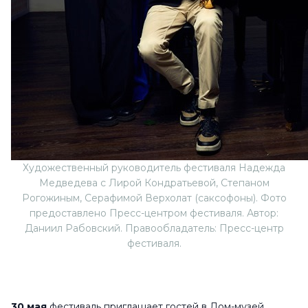
Художественный руководитель фестиваля Надежда
Медведева с Лирой Кондратьевой, Степаном
Рогожиным, Серафимой Верхолат (саксофоны). Фото
предоставлено Пресс-центром фестиваля. Автор:
Даниил Рабовский. Правообладатель: Пресс-центр
фестиваля.
30 мая
фестиваль приглашает гостей в Дом-музей