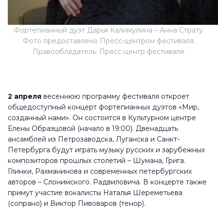
Фортепианный дуэт Дарья Калимулина – Анна Страту.
Фото предоставлено Пресс-центром фестиваля.
Правообладатель: Пресс-центр фестиваля.
2 апреля
весеннюю программу фестиваля откроет
общедоступный концерт фортепианных дуэтов «Мир,
созданный нами». Он состоится в Культурном центре
Елены Образцовой (начало в 19:00). Двенадцать
ансамблей из Петрозаводска, Луганска и Санкт-
Петербурга будут играть музыку русских и зарубежных
композиторов прошлых столетий – Шумана, Грига.
Глинки, Рахманинова и современных петербургских
авторов – Слонимского. Радвиловича. В концерте также
примут участие вокалисты Наталья Шереметьева
(сопрано) и Виктор Пивоваров (тенор).