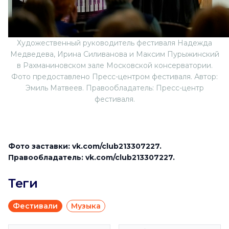
Художественный руководитель фестиваля Надежда
Медведева, Ирина Силиванова и Максим Пурыжинский
в Рахманиновском зале Московской консерватории.
Фото предоставлено Пресс-центром фестиваля. Автор:
Эмиль Матвеев. Правообладатель: Пресс-центр
фестиваля.
Фото заставки: vk.com/club213307227.
Правообладатель: vk.com/club213307227.
Теги
Фестивали
Музыка