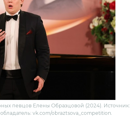
ых певцов Елены Образцовой (2024). Источник:
обладатель: vk.com/obraztsova_competition.