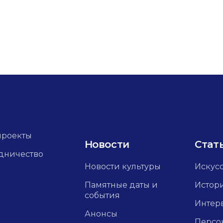
проекты
Новости
Стат
дничество
Новости культуры
Искус
Памятные даты и
Истор
события
Интер
Анонсы
Персо