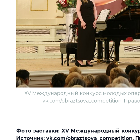
ХV Международный конкурс молодых оперн
vk.com/obraztsova_competition. Право
Фото заставки: ХV Международный конку
Источник: vk.com/obraztsova_competition. 