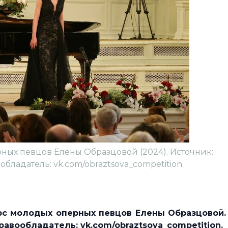
ых певцов Елены Образцовой (2024). Источник:
обладатель: vk.com/obraztsova_competition.
рс молодых оперных певцов Елены Образцовой.
Правообладатель: vk.com/obraztsova_competition.