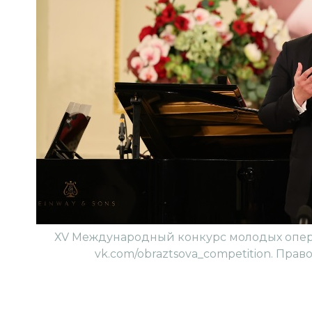
ХV Международный конкурс молодых оперн
vk.com/obraztsova_competition. Право