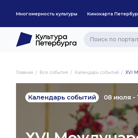
Многомерность культуры
Кинокарта Петербур
Главная
Все события
Календарь событий
ХVI М
08 июля - 
Календарь событий
ХVI Междунар