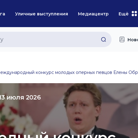
га
Уличные выступления
Медиацентр
Ещё
Нов
еждународный конкурс молодых оперных певцов Елены Образ
13 июля 2026
одный конкурс