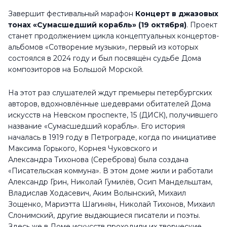
Завершит фестивальный марафон
Концерт в джазовых
тонах «Сумасшедший корабль» (19 октября)
. Проект
станет продолжением цикла концептуальных концертов-
альбомов «Сотворение музыки», первый из которых
состоялся в 2024 году и был посвящён судьбе Дома
композиторов на Большой Морской.
На этот раз слушателей ждут премьеры петербургских
авторов, вдохновлённые шедеврами обитателей Дома
искусств на Невском проспекте, 15 (ДИСК), получившего
название «Сумасшедший корабль». Его история
началась в 1919 году в Петрограде, когда по инициативе
Максима Горького, Корнея Чуковского и
Александра Тихонова (Сереброва) была создана
«Писательская коммуна». В этом доме жили и работали
Александр Грин, Николай Гумилёв, Осип Мандельштам,
Владислав Ходасевич, Аким Волынский, Михаил
Зощенко, Мариэтта Шагинян, Николай Тихонов, Михаил
Слонимский, другие выдающиеся писатели и поэты.
Здесь же в Доме искусств проходили их творческие