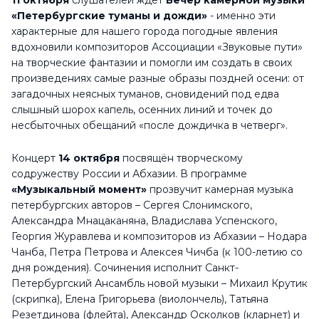
11 октября
слушателей ждёт
Вечер камерной музыки
«Петербургские туманы и дожди»
- именно эти
характерные для нашего города погодные явления
вдохновили композиторов Ассоциации «Звуковые пути»
на творческие фантазии и помогли им создать в своих
произведениях самые разные образы поздней осени: от
загадочных неясных туманов, сновидений под едва
слышный шорох капель, осенних линий и точек до
несбыточных обещаний «после дождичка в четверг».
Концерт
14 октября
посвящён творческому
содружеству России и Абхазии. В программе
«Музыкальный момент»
прозвучит камерная музыка
петербургских авторов – Сергея Слонимского,
Александра Мнацаканяна, Владислава Успенского,
Георгия Журавлева и композиторов из Абхазии – Нодара
Чанба, Петра Петрова и Алексея Чичба (к 100-летию со
дня рождения). Сочинения исполнит Санкт-
Петербургский Ансамбль новой музыки – Михаил Крутик
(скрипка), Елена Григорьева (виолончель), Татьяна
Резетдинова (флейта), Александр Осколков (кларнет) и