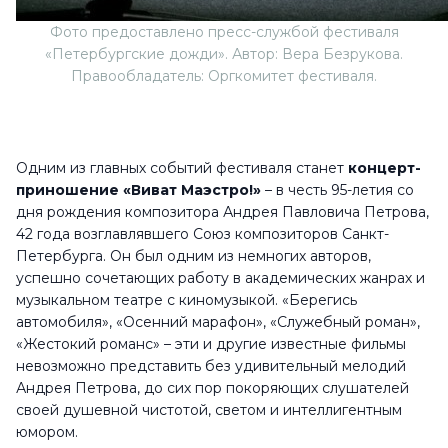
Фото предоставлено пресс-службой фестиваля
«Петербургские дожди». Автор: Вера Безрукова.
Правообладатель: Оргкомитет фестиваля.
Одним из главных событий фестиваля станет
концерт-
приношение «Виват Маэстро!»
– в честь 95-летия со
дня рождения композитора Андрея Павловича Петрова,
42 года возглавлявшего Союз композиторов Санкт-
Петербурга. Он был одним из немногих авторов,
успешно сочетающих работу в академических жанрах и
музыкальном театре с киномузыкой. «Берегись
автомобиля», «Осенний марафон», «Служебный роман»,
«Жестокий романс» – эти и другие известные фильмы
невозможно представить без удивительный мелодий
Андрея Петрова, до сих пор покоряющих слушателей
своей душевной чистотой, светом и интеллигентным
юмором.