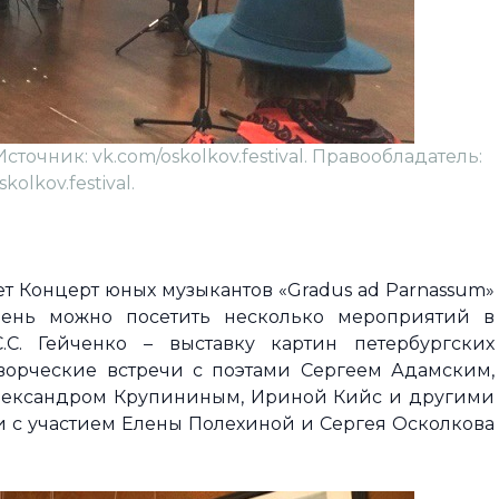
точник: vk.com/oskolkov.festival. Правообладатель:
kolkov.festival.
т Концерт юных музыкантов «Gradus ad Parnassum»
 день можно посетить несколько мероприятий в
С. Гейченко – выставку картин петербургских
творческие встречи с поэтами Сергеем Адамским,
лександром Крупининым, Ириной Кийс и другими
и с участием Елены Полехиной и Сергея Осколкова