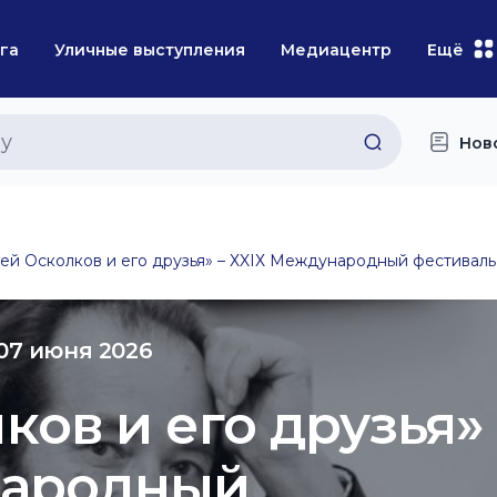
га
Уличные выступления
Медиацентр
Ещё
Нов
ей Осколков и его друзья» – ХXIХ Международный фестиваль и
 07 июня 2026
ков и его друзья»
народный