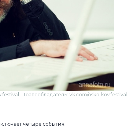
estival. Правообладатель: vk.com/oskolkov.festival.
включает четыре события.