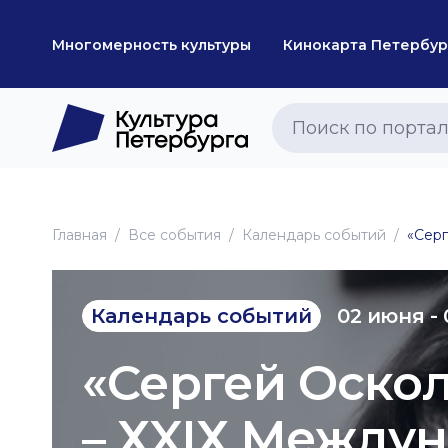
Многомерность культуры
Кинокарта Петербур
Главная
Все события
Календарь событий
«Серг
02 июня -
Календарь событий
«Сергей Оскол
– ХXIХ Между