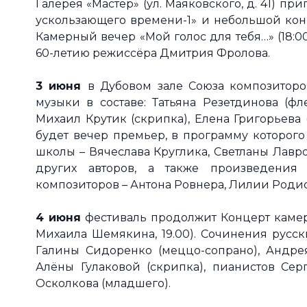
Галерея «Мастер» (ул. Маяковского, д. 41) пр
ускользающего времени-1» и небольшой конц
Камерный вечер «Мой голос для тебя…» (18:0
60-летию режиссёра Дмитрия Фролова.
3 июня
в Дубовом зале Союза композиторо
музыки в составе: Татьяна Резетдинова (фле
Михаил Крутик (скрипка), Елена Григорьева
будет вечер премьер, в программу которог
школы – Вячеслава Круглика, Светланы Лавр
других авторов, а также произведения
композиторов – Антона Ровнера, Лилии Роди
4 июня
фестиваль продолжит Концерт каме
Михаила Шемякина, 19.00). Сочинения русск
Галины Сидоренко (меццо-сопрано), Андрея
Алёны Гулаковой (скрипка), пианистов Сер
Осколкова (младшего).