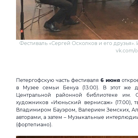
Фестиваль «Сергей Осколков и его друзья». Ис
vk.com/os
Петергофскую часть фестиваля
6 июня
открое
в Музее семьи Бенуа (13:00). В этот же
Центральной районной библиотеке им. С.
художников «Июньский вернисаж» (17.00), 
Владимиром Бауэром, Валерием Земских, А
авторами, а затем – Музыкальные интерлюди
(фортепиано).