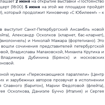
иглашает
2 июня
на открытие выставки «Постоянство
ерт (18:00).
5 июня
на этой же площадке пройдёт
0), который продолжит Киновечер «С Юбилеем!» – к
в выступит Санкт-Петербургский Ансамбль новой
йта), Александр Осколков (кларнет, бас-кларнет),
 (виолончель) и Николай Мажара (фортепиано). Это
о вошли сочинения представителей петербургской
овой, Владиславы Малаховской, Михаила Крутика и
 Владимира Дубинина (Брянск) и московских
оновой.
рной музыки «Пересекающиеся параллели» (Центр
их и зарубежных авторов прозвучат в исполнении
 Славного (баритон), Марии Федотовой (флейта),
гея Осколкова, Даниэле Буччо (Италия) и Сергея