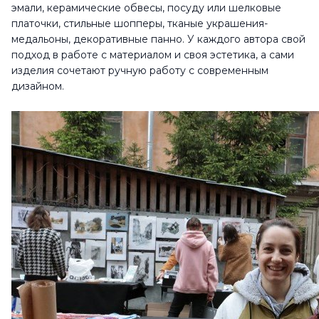
эмали, керамические обвесы, посуду или шелковые
платочки, стильные шопперы, тканые украшения-
медальоны, декоративные панно. У каждого автора свой
подход в работе с материалом и своя эстетика, а сами
изделия сочетают ручную работу с современным
дизайном.