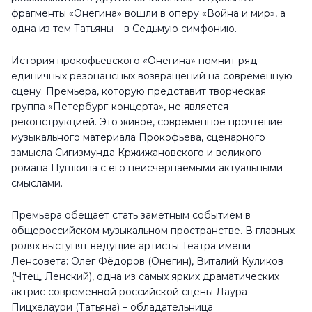
фрагменты «Онегина» вошли в оперу «Война и мир», а
одна из тем Татьяны – в Седьмую симфонию.
История прокофьевского «Онегина» помнит ряд
единичных резонансных возвращений на современную
сцену. Премьера, которую представит творческая
группа «Петербург-концерта», не является
реконструкцией. Это живое, современное прочтение
музыкального материала Прокофьева, сценарного
замысла Сигизмунда Кржижановского и великого
романа Пушкина с его неисчерпаемыми актуальными
смыслами.
Премьера обещает стать заметным событием в
общероссийском музыкальном пространстве. В главных
ролях выступят ведущие артисты Театра имени
Ленсовета: Олег Фёдоров (Онегин), Виталий Куликов
(Чтец, Ленский), одна из самых ярких драматических
актрис современной российской сцены Лаура
Пицхелаури (Татьяна) – обладательница