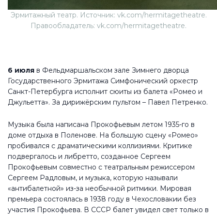
Эрмитажный театр. Источник: vk.com/hermitagetheatre.
Правообладатель: vk.com/hermitagetheatre.
6 июля
в Фельдмаршальском зале Зимнего дворца
Государственного Эрмитажа Симфонический оркестр
Санкт-Петербурга исполнит сюиты из балета «Ромео и
Джульетта». За дирижёрским пультом – Павел Петренко.
Музыка была написана Прокофьевым летом 1935-го в
доме отдыха в Поленове. На большую сцену «Ромео»
пробивался с драматическими коллизиями. Критике
подвергалось и либретто, созданное Сергеем
Прокофьевым совместно с театральным режиссером
Сергеем Радловым, и музыка, которую называли
«антибалетной» из-за необычной ритмики. Мировая
премьера состоялась в 1938 году в Чехословакии без
участия Прокофьева. В СССР балет увидел свет только в