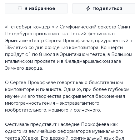
В избранное
Поделиться
«Петербург-концерт» и Симфонический оркестр Санкт-
Петербурга приглашают на Летний фестиваль в
Эрмитаже «Театр Сергея Прокофьева», приуроченный к
135-летию со дня рождения композитора. Концерты
пройдут с 1 по 8 июля в Эрмитажном театре, в Большом
итальянском просвете и в Фельдмаршальском зале
Зимнего дворца.
О Сергее Прокофьеве говорят как о блистательном
композиторе и пианисте. Однако, при более глубоком
изучении его творчества раскрывается бесконечная
многогранность гения – экстравагантного,
изобретательного, мощного и солнечного.
Фестиваль представит наследие Прокофьева как
одного из величайших реформаторов музыкального
театра XX века. Его дерзкий, оригинальный язык был