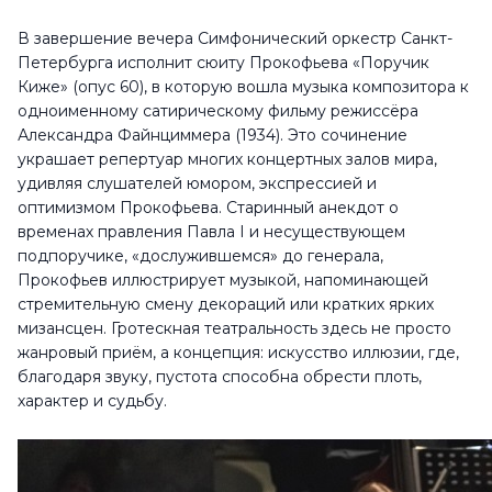
В завершение вечера Симфонический оркестр Санкт-
Петербурга исполнит сюиту Прокофьева «Поручик
Киже» (опус 60), в которую вошла музыка композитора к
одноименному сатирическому фильму режиссёра
Александра Файнциммера (1934). Это сочинение
украшает репертуар многих концертных залов мира,
удивляя слушателей юмором, экспрессией и
оптимизмом Прокофьева. Старинный анекдот о
временах правления Павла I и несуществующем
подпоручике, «дослужившемся» до генерала,
Прокофьев иллюстрирует музыкой, напоминающей
стремительную смену декораций или кратких ярких
мизансцен. Гротескная театральность здесь не просто
жанровый приём, а концепция: искусство иллюзии, где,
благодаря звуку, пустота способна обрести плоть,
характер и судьбу.