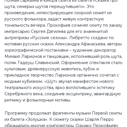
полная сарказма и юмора сюита из балета «Сказка про
шута, семерых шутов перешутившего». Это
произведение, иллюстрирующее озорной сюжет из
русского фольклора, задаст живую контрастную
тональность вечера. Прокофьев сочинял сюиту по заказу
импресарио Сергея Дягилева для его знаменитой
антрепризы «Русские сезоны». Либретто создано по
мотивам русских сказок Александра Афанасьева, авторы
хореографической постановки – художник-декоратор
Михаил Ларионов и танцовщик, исполнивший роль шута,
поляк Тадеуш Славинский. Оформление спектакля стало
культовым: древнерусскую живопись, лубок и
прикладное творчество Ларионов органично сочетал с
модным кубизмом. «Шут» звучал манифестом нового
театрального искусства, ярко воплотившего эстетику
Серебряного века, соединив эксцентрику, авангардную
ритмику и фольклорные мотивы.
Программу продолжат фрагменты музыки Первой сюиты
из балета «Золушка». К сюжету сказки Шарля Перро
обращались многие композиторы. Однако Прокофьеву