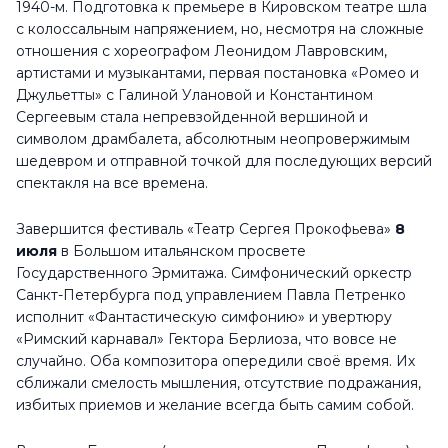
1940-м. Подготовка к премьере в Кировском театре шла
с колоссальным напряжением, но, несмотря на сложные
отношения с хореографом Леонидом Лавровским,
артистами и музыкантами, первая постановка «Ромео и
Джульетты» с Галиной Улановой и Константином
Сергеевым стала непревзойденной вершиной и
символом драмбалета, абсолютным неопровержимым
шедевром и отправной точкой для последующих версий
спектакля на все времена.
Завершится фестиваль «Театр Сергея Прокофьева»
8
июля
в Большом итальянском просвете
Государственного Эрмитажа. Симфонический оркестр
Санкт-Петербурга под управлением Павла Петренко
исполнит «Фантастическую симфонию» и увертюру
«Римский карнавал» Гектора Берлиоза, что вовсе не
случайно. Оба композитора опередили своё время. Их
сближали смелость мышления, отсутствие подражания,
избитых приемов и желание всегда быть самим собой.