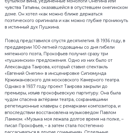
бутылкой вина, уединенные монологи Онегина или
чувства Татьяны, оказавшейся в опустевшем онегинском
доме. Он хотел «как можно ближе держаться
поэтического оригинала и как можно глубже проникнуть
в истинный дух Пушкина.
Повод представился спустя десятилетия. В 1936 году, в
преддверии 100-летней годовщины со дня гибели
мятежного поэта, Прокофьев получил сразу три
«пушкинских» предложения. Одно из них было от
Александра Таирова, который ставил спектакль
«Евгений Онегин» в инсценировке Сигизмунда
Кржижановского для московского Камерного театра.
Однако в 1937 году проект Таирова закрыли до
премьеры, изъяв прокофьевскую партитуру. Она была
чудом спасена актёрами театра, сохранившими
репетиционные клавиры с ремарками композитора, и
впоследствии восстановлена музыковедом Павлом
Ламмом. «Музыка моя лежала долгое время на полке, –
писал Прокофьев, – а затем стала постепенно
рассасываться в другие сочинения». Отдельные