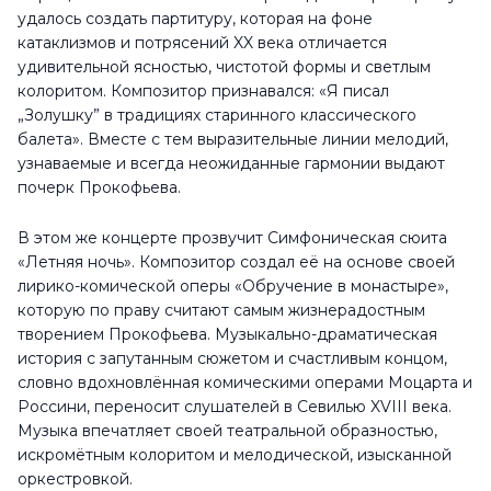
удалось создать партитуру, которая на фоне
катаклизмов и потрясений XX века отличается
удивительной ясностью, чистотой формы и светлым
колоритом. Композитор признавался: «Я писал
„Золушку” в традициях старинного классического
балета». Вместе с тем выразительные линии мелодий,
узнаваемые и всегда неожиданные гармонии выдают
почерк Прокофьева.
В этом же концерте прозвучит Симфоническая сюита
«Летняя ночь». Композитор создал её на основе своей
лирико-комической оперы «Обручение в монастыре»,
которую по праву считают самым жизнерадостным
творением Прокофьева. Музыкально-драматическая
история с запутанным сюжетом и счастливым концом,
словно вдохновлённая комическими операми Моцарта и
Россини, переносит слушателей в Севилью XVIII века.
Музыка впечатляет своей театральной образностью,
искромётным колоритом и мелодической, изысканной
оркестровкой.