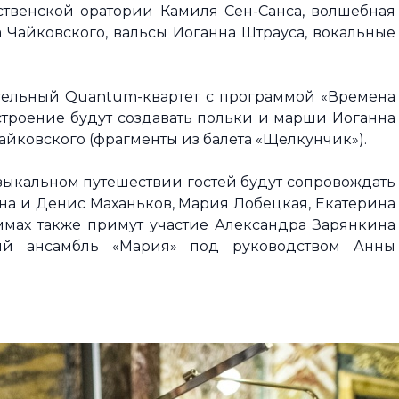
твенской оратории Камиля Сен-Санса, волшебная
 Чайковского, вальсы Иоганна Штрауса, вокальные
тельный Quantum-квартет с программой «Времена
 настроение будут создавать польки и марши Иоганна
айковского (фрагменты из балета «Щелкунчик»).
узыкальном путешествии гостей будут сопровождать
на и Денис Маханьков, Мария Лобецкая, Екатерина
мах также примут участие Александра Зарянкина
ный ансамбль «Мария» под руководством Анны