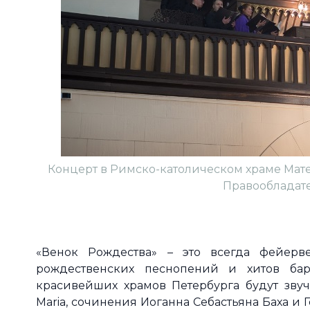
Концерт в Римско-католическом храме Мате
Правообладател
«Венок Рождества» – это всегда фейерв
рождественских песнопений и хитов ба
красивейших храмов Петербурга будут зву
Maria, сочинения Иоганна Себастьяна Баха и 