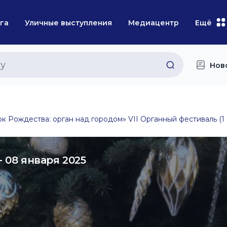
га
Уличные выступления
Медиацентр
Ещё
Нов
к Рождества: орган над городом» VII Органный фестиваль (1 -
- 08 января 2025