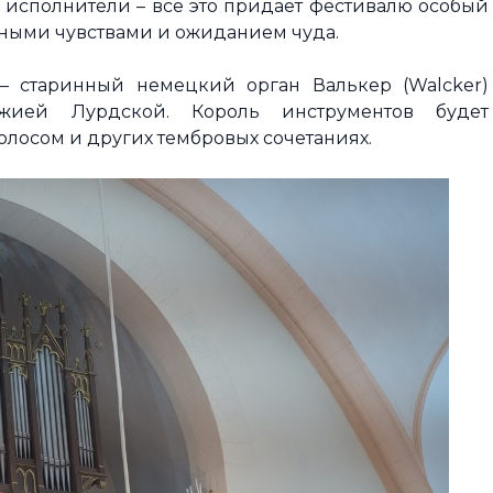
 исполнители – все это придает фестивалю особый
тными чувствами и ожиданием чуда.
– старинный немецкий орган Валькер (Walcker)
ожией Лурдской. Король инструментов будет
голосом и других тембровых сочетаниях.