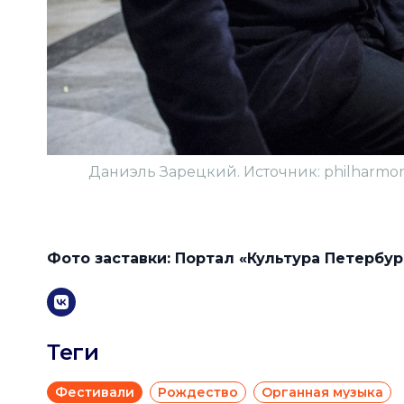
Даниэль Зарецкий. Источник: philharmonia
Фото заставки: Портал «Культура Петербур
Теги
Фестивали
Рождество
Органная музыка