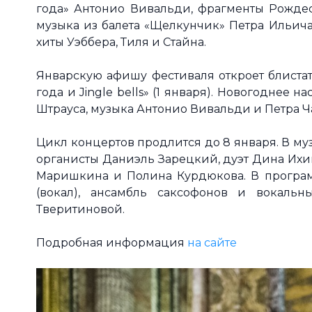
года» Антонио Вивальди, фрагменты Рождес
музыка из балета «Щелкунчик» Петра Ильича
хиты Уэббера, Тиля и Стайна.
Январскую афишу фестиваля откроет блиста
года и Jingle bells» (1 января). Новогоднее
Штрауса, музыка Антонио Вивальди и Петра Ч
Цикл концертов продлится до 8 января. В м
органисты Даниэль Зарецкий, дуэт Дина Ихи
Маришкина и Полина Курдюкова. В програм
(вокал), ансамбль саксофонов и вокаль
Тверитиновой.
Подробная информация
на сайте