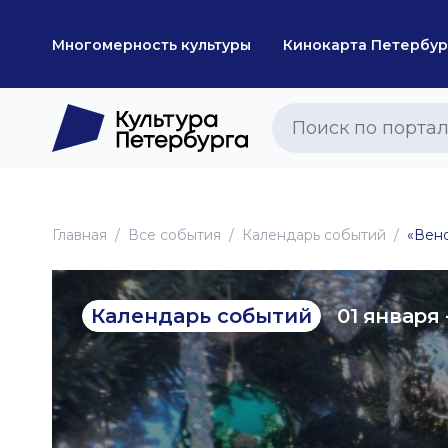
Многомерность культуры
Кинокарта Петербур
Главная
Все события
Календарь событий
«Вено
01 января 
Календарь событий