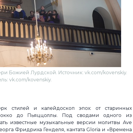
ри Божией Лурдской. Источник: vk.com/kovenskiy.
ь: vk.com/kovenskiy.
ерк стилей и калейдоскоп эпох: от старинных
рокко до Пьяццоллы. Под сводами одного из
чать известные музыкальные версии молитвы Ave
Георга Фридриха Генделя, кантата Gloria и «Времена