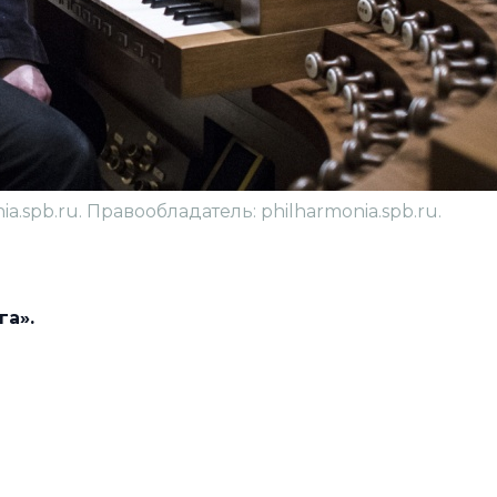
.spb.ru. Правообладатель: philharmonia.spb.ru.
га».