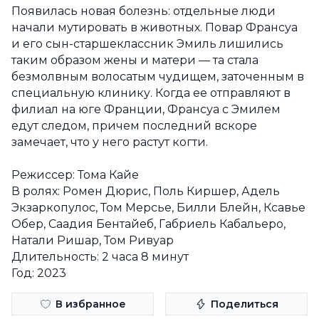
Появилась новая болезнь: отдельные люди
начали мутировать в животных. Повар Франсуа
и его сын-старшеклассник Эмиль лишились
таким образом жены и матери — та стала
безмолвным волосатым чудищем, заточенным в
специальную клинику. Когда ее отправляют в
филиал на юге Франции, Франсуа с Эмилем
едут следом, причем последний вскоре
замечает, что у него растут когти.
Режиссер: Тома Кайе
В ролях: Ромен Дюрис, Поль Киршер, Адель
Экзаркопулос, Том Мерсье, Билли Блейн, Ксавье
Обер, Саадия Бентайеб, Габриель Кабальеро,
Натали Ришар, Том Ривуар
Длительность: 2 часа 8 минут
Год: 2023
В избранное
Поделиться