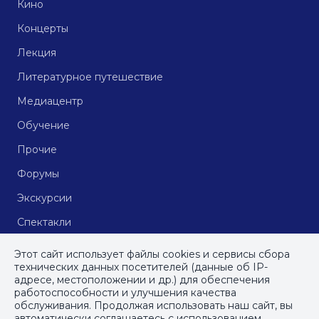
Кино
Концерты
Лекция
Литературное путешествие
Медиацентр
Обучение
Прочие
Форумы
Экскурсии
Спектакли
Кинопоказы
Этот сайт использует файлы cookies и сервисы сбора
технических данных посетителей (данные об IP-
адресе, местоположении и др.) для обеспечения
работоспособности и улучшения качества
© СПб ГБУДПО
«Институт культурных программ»
, 2023
обслуживания. Продолжая использовать наш сайт, вы
автоматически соглашаетесь с использованием