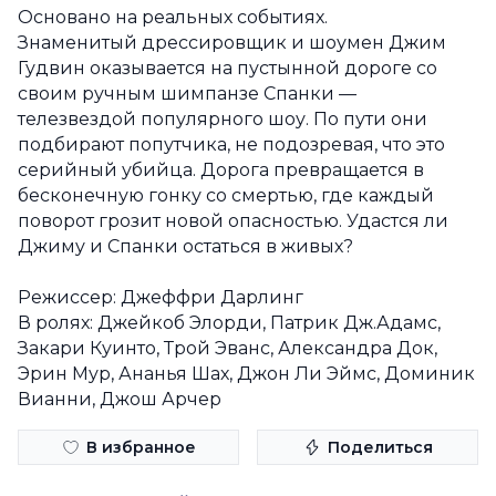
Основано на реальных событиях.
Знаменитый дрессировщик и шоумен Джим
Гудвин оказывается на пустынной дороге со
своим ручным шимпанзе Спанки —
телезвездой популярного шоу. По пути они
подбирают попутчика, не подозревая, что это
серийный убийца. Дорога превращается в
бесконечную гонку со смертью, где каждый
поворот грозит новой опасностью. Удастся ли
Джиму и Спанки остаться в живых?
Режиссер: Джеффри Дарлинг
В ролях: Джейкоб Элорди, Патрик Дж.Адамс,
Закари Куинто, Трой Эванс, Александра Док,
Эрин Мур, Ананья Шах, Джон Ли Эймс, Доминик
Вианни, Джош Арчер
В избранное
Поделиться