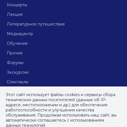
Концерты
Лекция
Литературное путешествие
Медиацентр
Обучение
Прочие
Форумы
Экскурсии
Спектакли
Кинопоказы
Этот сайт использует файлы cookies и сервисы сбора
технических данных посетителей (данные об IP-
адресе, местоположении и др.) для обеспечения
работоспособности и улучшения качества
© СПб ГБУДПО
«Институт культурных программ»
, 2023
обслуживания. Продолжая использовать наш сайт, вы
автоматически соглашаетесь с использованием
ПОЛИТИКА КОНФИДЕНЦИАЛЬНОСТИ
данных технологий.