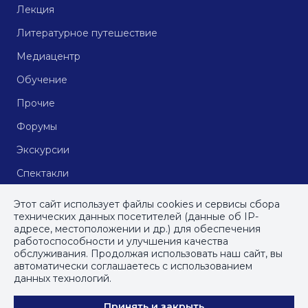
Лекция
Литературное путешествие
Медиацентр
Обучение
Прочие
Форумы
Экскурсии
Спектакли
Кинопоказы
Этот сайт использует файлы cookies и сервисы сбора
технических данных посетителей (данные об IP-
адресе, местоположении и др.) для обеспечения
работоспособности и улучшения качества
© СПб ГБУДПО
«Институт культурных программ»
, 2023
обслуживания. Продолжая использовать наш сайт, вы
автоматически соглашаетесь с использованием
ПОЛИТИКА КОНФИДЕНЦИАЛЬНОСТИ
данных технологий.
ПОЛЬЗОВАТЕЛЬСКОЕ СОГЛАШЕНИЕ
Принять и закрыть
КАРТА САЙТА