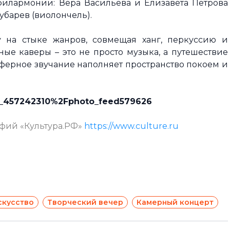
илармонии: Вера Васильева и Елизавета Петрова
убарев (виолончель).
у на стыке жанров, совмещая ханг, перкуссию и
ые каверы – это не просто музыка, а путешествие
осферное звучание наполняет пространство покоем и
6_457242310%2Fphoto_feed579626
афий «Культура.РФ»
https://www.culture.ru
скусство
Творческий вечер
Камерный концерт