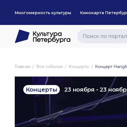
Многомерность культуры
Кинокарта Петербур
Главная
Все события
Концерты
Концерт HangM
23 ноября - 23 ноябр
Концерты