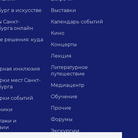
ург в искусстве
Выставки
 Санкт-
Календарь событий
бурга онлайн
Кино
е решения: куда
Концерты
Лекция
Литературное
урная инклюзия
путешествие
ки мест Санкт-
Медиацентр
бурга
Обучение
рки событий
Прочие
ники
Форумы
тажи и
зии
Экскурсии