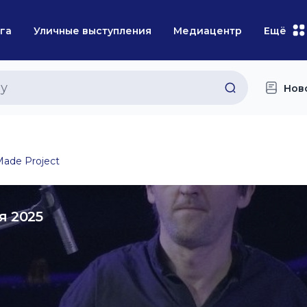
га
Уличные выступления
Медиацентр
Ещё
Нов
ade Project
я 2025