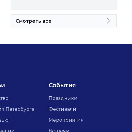
Смотреть все
ьи
События
ство
Праздники
ия Петербурга
Фестивали
вью
Мероприятия
налии
Встречи