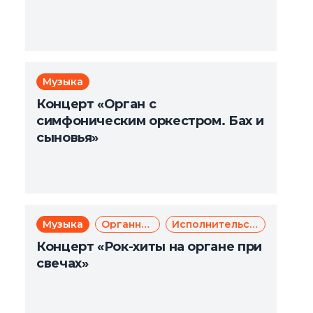
Музыка
Концерт «Орган с
симфоническим оркестром. Бах и
сыновья»
Музыка
Органная музыка
Исполнительское искусство
Концерт «Рок-хиты на органе при
свечах»