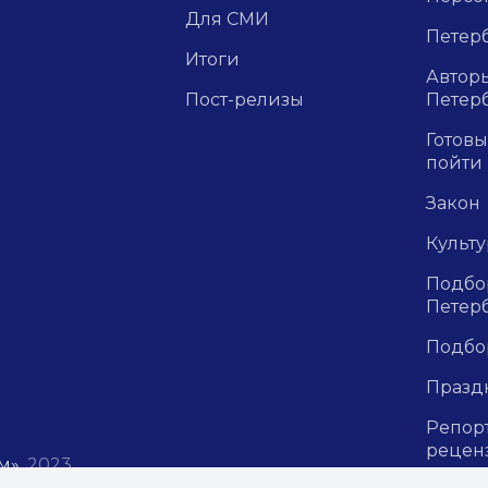
Для СМИ
Петерб
Итоги
Авторы
Пост-релизы
Петер
Готовы
пойти
Закон
Культ
Подбор
Петер
Подбо
Празд
Репор
рецен
м»
, 2023