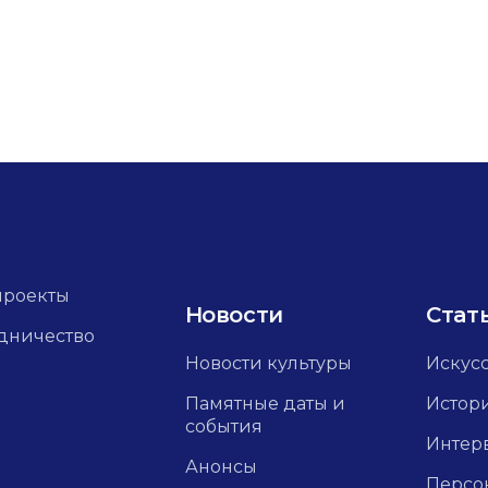
проекты
Новости
Стат
дничество
Новости культуры
Искус
Памятные даты и
Истор
события
Интер
Анонсы
Персо