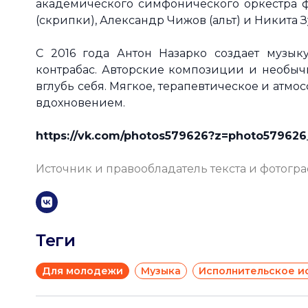
академического симфонического оркестра ф
(скрипки), Александр Чижов (альт) и Никита З
С 2016 года Антон Назарко создает музык
контрабас. Авторские композиции и необычн
вглубь себя. Мягкое, терапевтическое и атм
вдохновением.
https://vk.com/photos579626?z=photo57962
Источник и правообладатель текста и фотогр
Теги
Для молодежи
Музыка
Исполнительское и