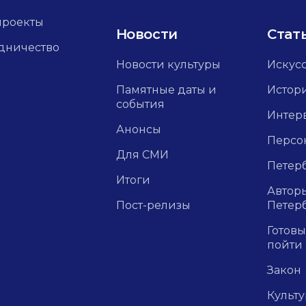
проекты
Новости
Стат
дничество
Новости культуры
Искус
Памятные даты и
Истор
события
Интер
Анонсы
Персо
Для СМИ
Петерб
Итоги
Авторы
Пост-релизы
Петер
Готовы
пойти
Закон
Культ