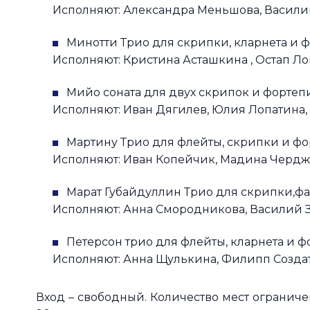
Исполняют: Александра Меньшова, Василий
Минотти Трио для скрипки, кларнета и 
Исполняют: Кристина Асташкина , Остап Л
Мийо соната для двух скрипок и фортеп
Исполняют: Иван Дягилев, Юлия Лопатина,
Мартину Трио для флейты, скрипки и фо
Исполняют: Иван Копейчик, Мадина Черджи
Марат Губайдуллин Трио для скрипки,фа
Исполняют: Анна Смородникова, Василий З
Петерсон трио для флейты, кларнета и ф
Исполняют: Анна Щулькина, Филипп Созда
Вход – свободный. Количество мест ограничен