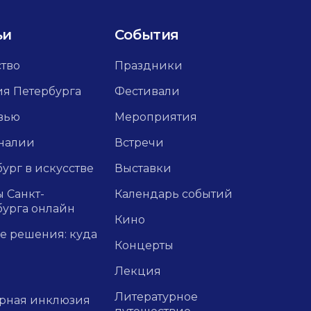
ьи
События
ство
Праздники
ия Петербурга
Фестивали
вью
Мероприятия
налии
Встречи
ург в искусстве
Выставки
 Санкт-
Календарь событий
бурга онлайн
Кино
е решения: куда
Концерты
Лекция
Литературное
урная инклюзия