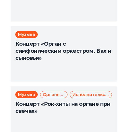
Музыка
Концерт «Орган с
симфоническим оркестром. Бах и
сыновья»
Музыка
Органная музыка
Исполнительское искусство
Концерт «Рок-хиты на органе при
свечах»