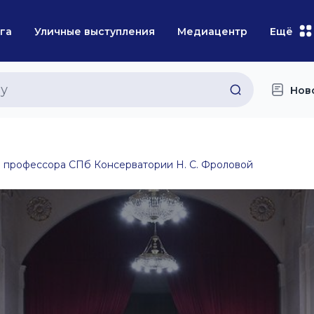
га
Уличные выступления
Медиацентр
Ещё
Нов
а профессора СПб Консерватории Н. С. Фроловой