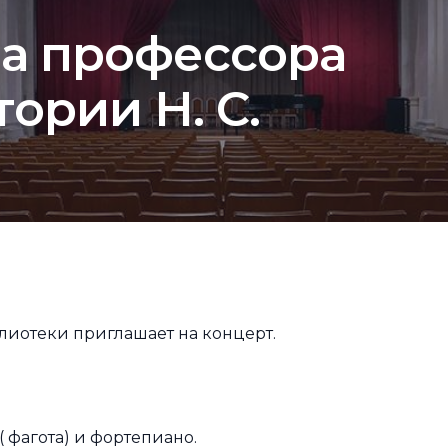
са профессора
ории Н. С.
иотеки приглашает на концерт.
 фагота) и фортепиано.