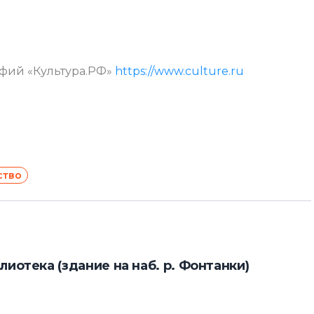
афий «Культура.РФ»
https://www.culture.ru
ство
иотека (здание на наб. р. Фонтанки)