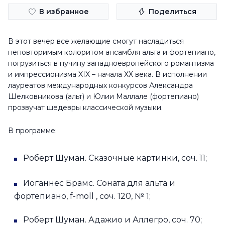
В избранное
Поделиться
В этот вечер все желающие смогут насладиться
неповторимым колоритом ансамбля альта и фортепиано,
погрузиться в пучину западноевропейского романтизма
и импрессионизма XIX – начала ХХ века. В исполнении
лауреатов международных конкурсов Александра
Шелковникова (альт) и Юлии Маллале (фортепиано)
прозвучат шедевры классической музыки.
В программе:
Роберт Шуман. Сказочные картинки, соч. 11;
Иоганнес Брамс. Соната для альта и
фортепиано, f-moll , соч. 120, № 1;
Роберт Шуман. Адажио и Аллегро, соч. 70;