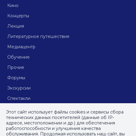
Кино
Концерты
Лекция
Литературное путешествие
Медиацентр
Обучение
Прочие
Форумы
Экскурсии
Спектакли
Кинопоказы
Этот сайт использует файлы cookies и сервисы сбора
технических данных посетителей (данные об IP-
адресе, местоположении и др.) для обеспечения
работоспособности и улучшения качества
© СПб ГБУДПО
«Институт культурных программ»
, 2023
обслуживания. Продолжая использовать наш сайт, вы