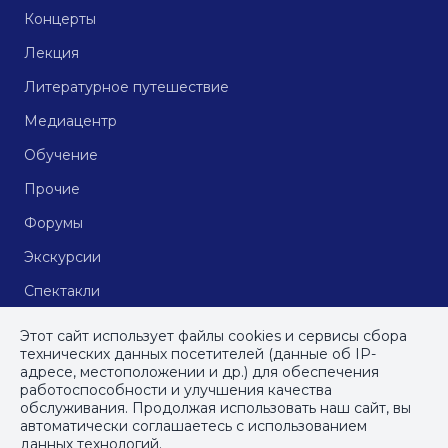
Концерты
Лекция
Литературное путешествие
Медиацентр
Обучение
Прочие
Форумы
Экскурсии
Спектакли
Кинопоказы
Этот сайт использует файлы cookies и сервисы сбора
технических данных посетителей (данные об IP-
адресе, местоположении и др.) для обеспечения
работоспособности и улучшения качества
© СПб ГБУДПО
«Институт культурных программ»
, 2023
обслуживания. Продолжая использовать наш сайт, вы
автоматически соглашаетесь с использованием
ПОЛИТИКА КОНФИДЕНЦИАЛЬНОСТИ
данных технологий.