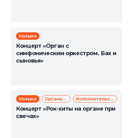
Музыка
Концерт «Орган с
симфоническим оркестром. Бах и
сыновья»
Музыка
Органная музыка
Исполнительское искусство
Концерт «Рок-хиты на органе при
свечах»