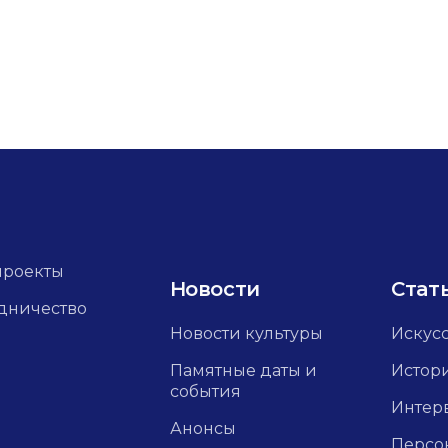
проекты
Новости
Стат
дничество
Новости культуры
Искус
Памятные даты и
Истор
события
Интер
Анонсы
Персо