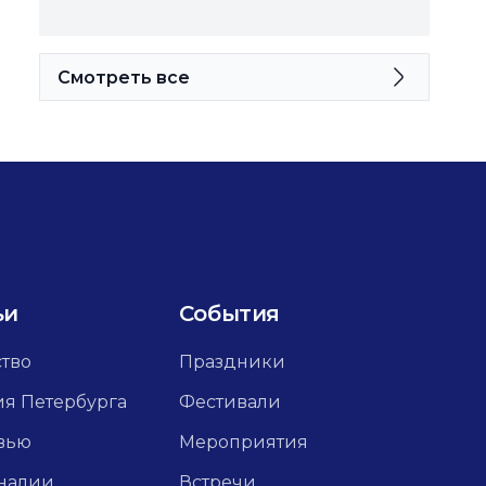
Смотреть все
ьи
События
ство
Праздники
ия Петербурга
Фестивали
вью
Мероприятия
налии
Встречи