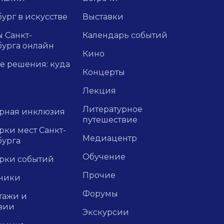
ург в искусстве
Выставки
 Санкт-
Календарь событий
бурга онлайн
Кино
е решения: куда
Концерты
Лекция
Литературное
урная инклюзия
путешествие
ки мест Санкт-
Медиацентр
бурга
Обучение
рки событий
Прочие
ники
Форумы
тажи и
зии
Экскурсии