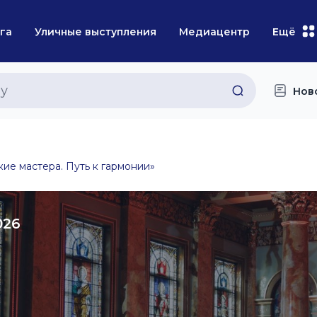
га
Уличные выступления
Медиацентр
Ещё
Нов
ие мастера. Путь к гармонии»
026