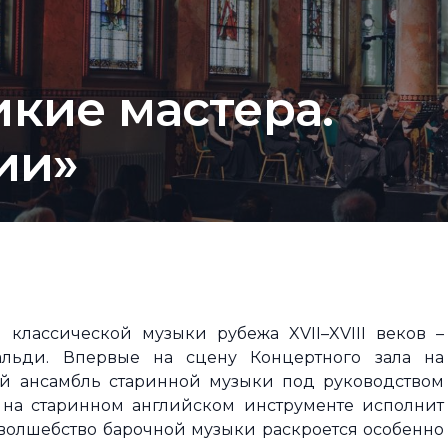
кие мастера.
ии»
лассической музыки рубежа XVII–XVIII веков –
альди. Впервые на сцену Концертного зала на
й ансамбль старинной музыки под руководством
 на старинном английском инструменте исполнит
а волшебство барочной музыки раскроется особенно