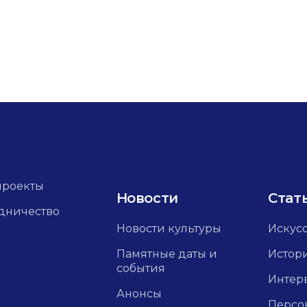
проекты
Новости
Стат
дничество
Новости культуры
Искус
Памятные даты и
Истор
события
Интер
Анонсы
Персо