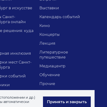
ург в искусстве
Выставки
 Санкт-
Календарь событий
бурга онлайн
Кино
е решения: куда
Концерты
Лекция
Литературное
урная инклюзия
путешествие
ки мест Санкт-
Медиацентр
бурга
Обучение
рки событий
Прочие
ники
Форумы
тажи и
стоположении и др.)
зии
Экскурсии
Принять и закрыть
вы автоматически