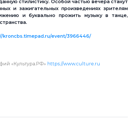
данную стилистику. Особой частью вечера станут
чных и зажигательных произведениях зрителям
ижению и буквально прожить музыку в танце,
странства.
://kroncbs.timepad.ru/event/3966446/
афий «Культура.РФ»
https://www.culture.ru