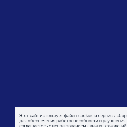
Этот сайт использует файлы cookies и сервисы сбо
© СПб ГБУДПО
для обеспечения работоспособности и улучшения к
«Институт культурных програм
соглашаетесь с использованием данных технологий