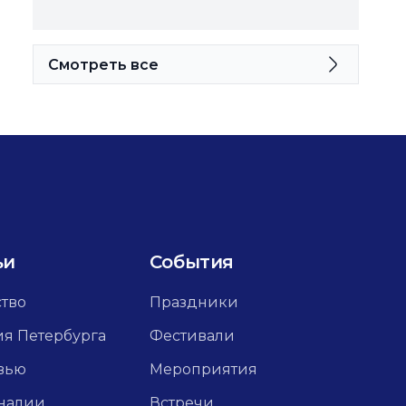
Смотреть все
ьи
События
ство
Праздники
ия Петербурга
Фестивали
вью
Мероприятия
налии
Встречи