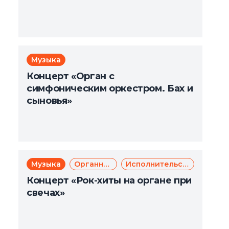
Музыка
Концерт «Орган с
симфоническим оркестром. Бах и
сыновья»
Музыка
Органная музыка
Исполнительское искусство
Концерт «Рок-хиты на органе при
свечах»