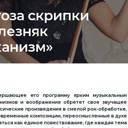
уоза скрипки
лезняк
ханизм»
вершающее его программу ярким музыкальным
анизмов и воображения обретет свое звучащее
сические произведения в смелой рок-обработке,
современные композиции, переосмысленные в духе
ться как единое повествование, где каждая тема