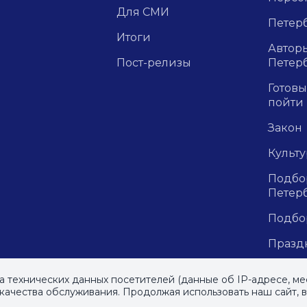
Для СМИ
Петерб
Итоги
Авторы
Пост-релизы
Петер
Готовы
пойти
Закон
Культ
Подбор
Петер
Подбо
Празд
Репор
ра технических данных посетителей (данные об IP-адресе, ме
рецен
ачества обслуживания. Продолжая использовать наш сайт, 
м»
, 2023
.