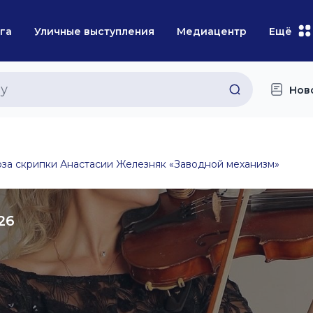
га
Уличные выступления
Медиацентр
Ещё
Нов
оза скрипки Анастасии Железняк «Заводной механизм»
26