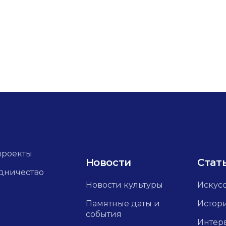
проекты
Новости
Стат
дничество
Новости культуры
Искус
Памятные даты и
Истор
события
Интер