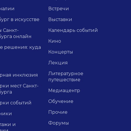
налии
Встречи
ург в искусстве
Выставки
 Санкт-
Календарь событий
бурга онлайн
Кино
е решения: куда
Концерты
Лекция
Литературное
урная инклюзия
путешествие
ки мест Санкт-
Медиацентр
бурга
Обучение
рки событий
Прочие
ники
Форумы
тажи и
зии