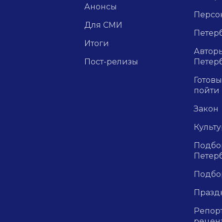
Анонсы
Персо
Для СМИ
Петерб
Итоги
Авторы
Пост-релизы
Петер
Готовы
пойти
Закон
Культ
Подбор
Петер
Подбо
Празд
Репор
рецен