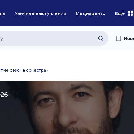
га
Уличные выступления
Медиацентр
Ещё
Нов
тие сезона оркестра»
026