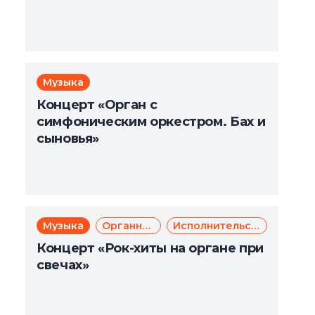
Музыка
Концерт «Орган с
симфоническим оркестром. Бах и
сыновья»
Музыка
Органная музыка
Исполнительское искусство
Концерт «Рок-хиты на органе при
свечах»