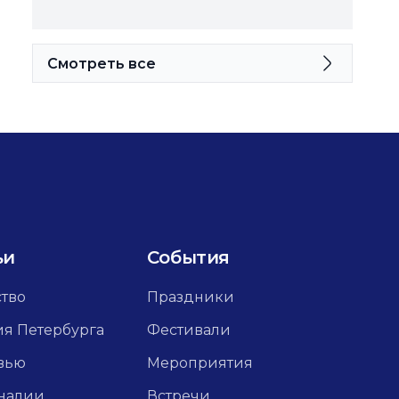
Смотреть все
ьи
События
ство
Праздники
ия Петербурга
Фестивали
вью
Мероприятия
налии
Встречи