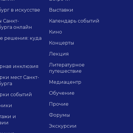
ург в искусстве
Выставки
 Санкт-
Календарь событий
бурга онлайн
Кино
е решения: куда
Концерты
Лекция
Литературное
урная инклюзия
путешествие
ки мест Санкт-
Медиацентр
бурга
Обучение
рки событий
Прочие
ники
Форумы
тажи и
зии
Экскурсии