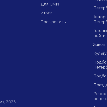
Для СМИ
Петерб
Итоги
Авторы
Пост-релизы
Петер
Готовы
пойти
Закон
Культ
Подбор
Петер
Подбо
Празд
Репор
рецен
м»
, 2023