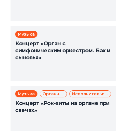
Музыка
Концерт «Орган с
симфоническим оркестром. Бах и
сыновья»
Музыка
Органная музыка
Исполнительское искусство
Концерт «Рок-хиты на органе при
свечах»