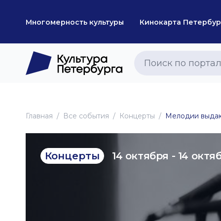
Многомерность культуры
Кинокарта Петербур
Главная
Все события
Концерты
Мелодии выдаю
14 октября - 14 октя
Концерты