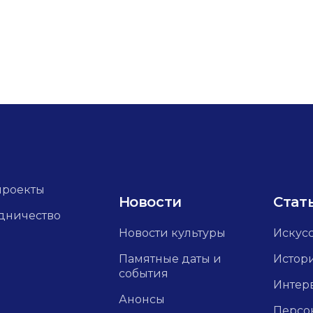
проекты
Новости
Стат
дничество
Новости культуры
Искус
Памятные даты и
Истор
события
Интер
Анонсы
Персо