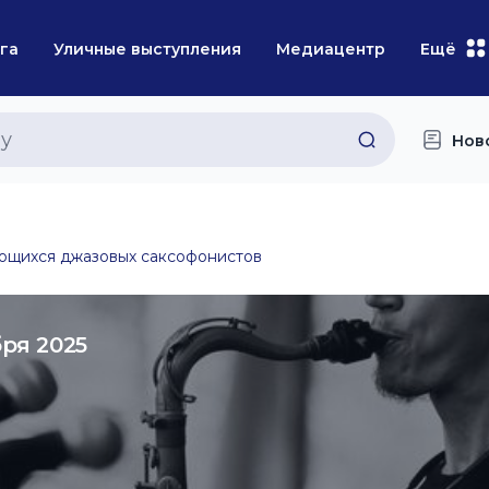
га
Уличные выступления
Медиацентр
Ещё
Нов
щихся джазовых саксофонистов
бря 2025