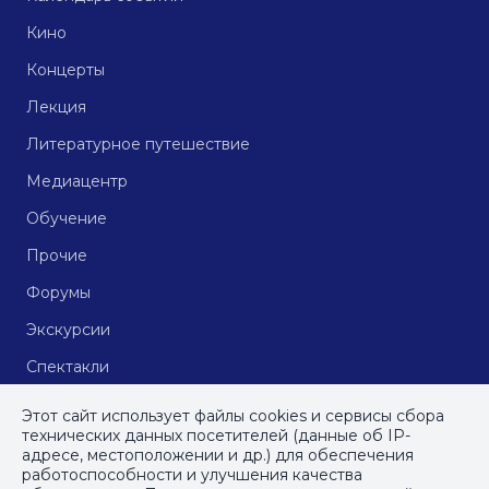
Кино
Концерты
Лекция
Литературное путешествие
Медиацентр
Обучение
Прочие
Форумы
Экскурсии
Спектакли
Кинопоказы
Этот сайт использует файлы cookies и сервисы сбора
технических данных посетителей (данные об IP-
адресе, местоположении и др.) для обеспечения
работоспособности и улучшения качества
© СПб ГБУДПО
«Институт культурных программ»
, 2023