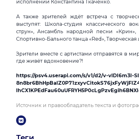
исполнении Константина Ткаченко.
А также зрителей ждёт встреча с творчес
выступят: Школа-студия классического во
струн», Ансамбль народной песни «Крин», 
Спортивно-Бального танца «Red», Творческая 
Зрители вместе с артистами отправятся в мир
где живёт вдохновение?!
https://psv4.userapi.com/s/v1/d2/v-vlDI6m3l
8n8br6BhHpBaIZ0P71zxyvCitokS76jxFyWjFI
IhCX1KPEdFau60uUFRYH5P0cLgPzvEgih6BNX
Источник и правообладатель текста и фотогр
Теги