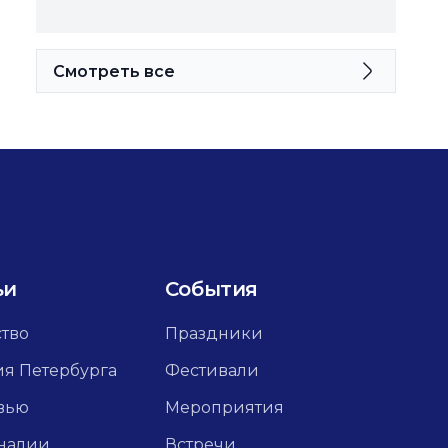
Смотреть все
ьи
События
ство
Праздники
ия Петербурга
Фестивали
вью
Мероприятия
налии
Встречи