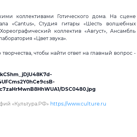
кими коллективами Готического дома. На сцене
кала «Cantus», Студия гитары «Шесть волшебных
Хореографический коллектив «Август», Ансамбль
лаборатория «Цвет звука».
 творчества, чтобы найти ответ на главный вопрос -
-SIkCShm_jDjU48K7d-
Z4UFCms2Y0hCe9csB-
lc7zaHrMwnB8HhWUA1/DSC0480.jpg
афий «Культура.РФ»
https://www.culture.ru