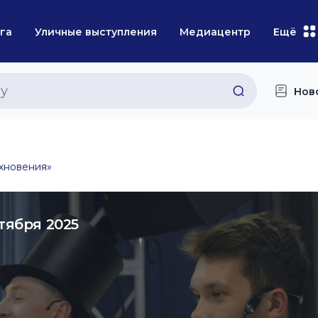
га
Уличные выступления
Медиацентр
Ещё
Нов
охновения»
нтября 2025