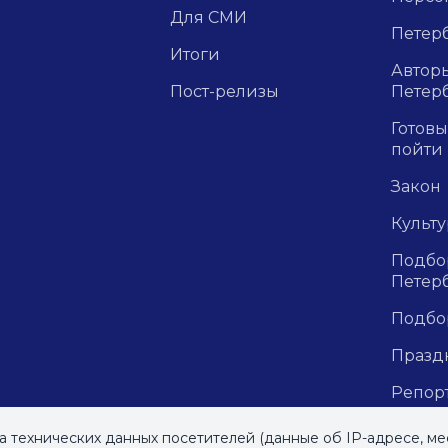
Для СМИ
Петерб
Итоги
Авторы
Пост-релизы
Петер
Готовы
пойти
Закон
Культ
Подбор
Петер
Подбо
Празд
Репор
рецен
м»
, 2023
ра технических данных посетителей (данные об IP-адресе, ме