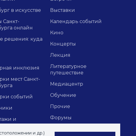
ург в искусстве
Выставки
 Санкт-
Календарь событий
бурга онлайн
Кино
е решения: куда
Концерты
Лекция
Литературное
урная инклюзия
путешествие
ки мест Санкт-
Медиацентр
бурга
Обучение
рки событий
Прочие
ники
Форумы
тажи и
зии
Экскурсии
стоположении и др.)