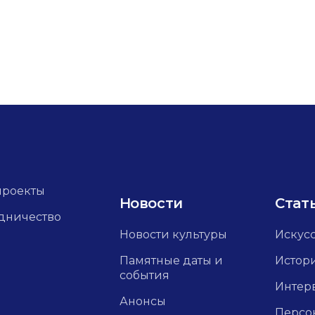
проекты
Новости
Стат
дничество
Новости культуры
Искус
Памятные даты и
Истор
события
Интер
Анонсы
Персо