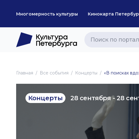
Многомерность культуры
Кинокарта Петербур
Главная
Все события
Концерты
«В поисках вд
28 сентября - 28 се
Концерты