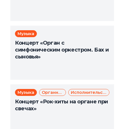
Музыка
Концерт «Орган с
симфоническим оркестром. Бах и
сыновья»
Музыка
Органная музыка
Исполнительское искусство
Концерт «Рок-хиты на органе при
свечах»