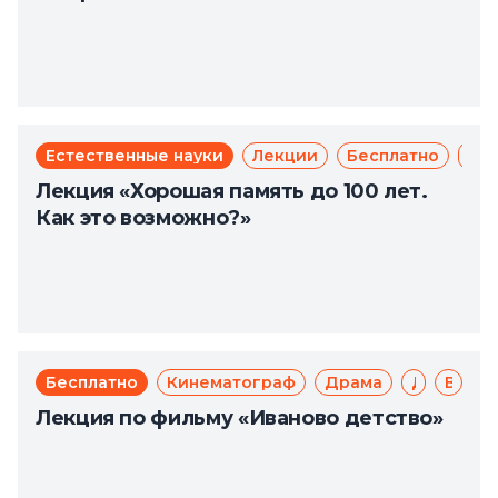
Естественные науки
Лекции
Бесплатно
Зд
Лекция «Хорошая память до 100 лет.
Как это возможно?»
Бесплатно
Кинематограф
Драма
Доступная среда
Великая Отечественная война
Лекция по фильму «Иваново детство»