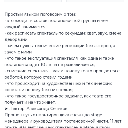
Простым языком поговорим о том:
• кто входит в состав постановочной группы и чем
каждый занимается;
• как расписать спектакль по секундам: свет, звук, смена
декораций;
• зачем нужны технические репетиции без актеров, а
зачем с ними;
• что такое эксплуатация спектакля: как одна и та же
постановка идет 10 лет и не разваливается;
• списание спектакля – как и почему театр прощается с
работой, которую ставил годами;
• что происходит на художественных и технических
советах и почему без них нельзя;
• что такое государственное задание, как театр его
получает и на что живет.
➤ Лектор: Александр Сеньков.
Прошел путь от монтировщика сцены до stage-
менеджера и руководителя постановочной части. 11 лет
опыта, 30+ выпущенных спектаклей в Мариинском