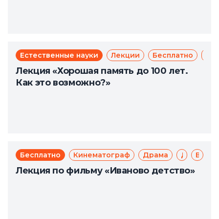
Естественные науки
Лекции
Бесплатно
Зд
Лекция «Хорошая память до 100 лет.
Как это возможно?»
Бесплатно
Кинематограф
Драма
Доступная среда
Великая Отечественная война
Лекция по фильму «Иваново детство»