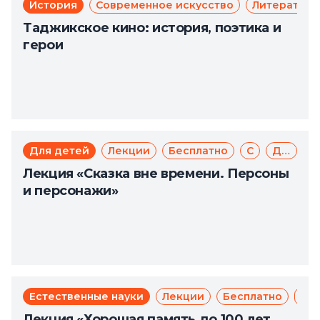
История
Современное искусство
Литература
Таджикское кино: история, поэтика и
герои
Для детей
Лекции
Бесплатно
Сказка
Доступная среда
Лекция «Сказка вне времени. Персоны
и персонажи»
Естественные науки
Лекции
Бесплатно
Зд
Лекция «Хорошая память до 100 лет.