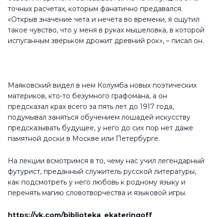
точных расчетах, которым фанатично предавался.
«Открыв значение чета и нечета во времени, я ощутил
такое чувство, что у меня в руках мышеловка, в которой
испуганным зверьком дрожит древний рок», – писал он.
Маяковский видел в нем Колумба новых поэтических
материков, кто-то безумного графомана, а он
предсказал крах всего за пять лет до 1917 года,
подумывал заняться обучением лошадей искусству
предсказывать будущее, у него до сих пор нет даже
памятной доски в Москве или Петербурге.
На лекции всмотримся в то, чему нас учил легендарный
футурист, преданный служитель русской литературы,
как подсмотреть у него любовь к родному языку и
перенять магию словотворчества и языковой игры.
https://vk.com/biblioteka_ekateringoff