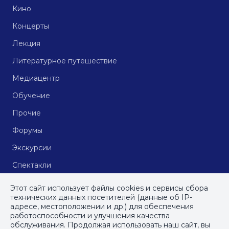
Кино
Концерты
Лекция
Литературное путешествие
Медиацентр
Обучение
Прочие
Форумы
Экскурсии
Спектакли
Кинопоказы
Этот сайт использует файлы cookies и сервисы сбора
технических данных посетителей (данные об IP-
адресе, местоположении и др.) для обеспечения
работоспособности и улучшения качества
© СПб ГБУДПО
«Институт культурных программ»
, 2023
обслуживания. Продолжая использовать наш сайт, вы