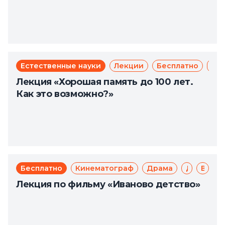
Естественные науки
Лекции
Бесплатно
Зд
Лекция «Хорошая память до 100 лет.
Как это возможно?»
Бесплатно
Кинематограф
Драма
Доступная среда
Великая Отечественная война
Лекция по фильму «Иваново детство»