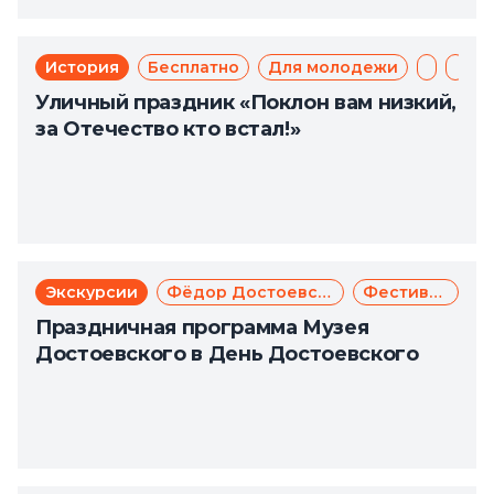
История
Бесплатно
Для молодежи
День п
Пат
Уличный праздник «Поклон вам низкий,
за Отечество кто встал!»
Экскурсии
Фёдор Достоевский
Фестиваль
Праздничная программа Музея
Достоевского в День Достоевского