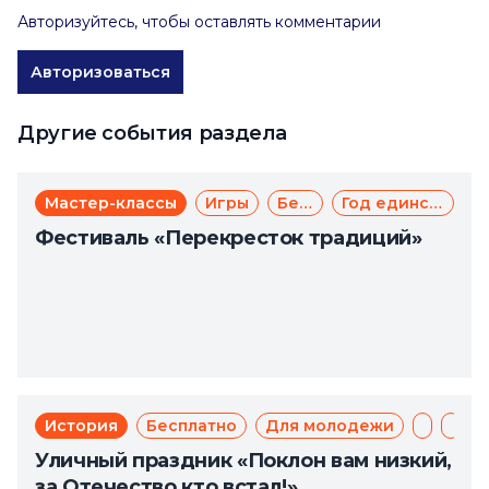
Авторизуйтесь, чтобы оставлять комментарии
Авторизоваться
Другие события раздела
Мастер-классы
Игры
Бесплатно
Год единства народов России
Фестиваль «Перекресток традиций»
История
Бесплатно
Для молодежи
День п
Пат
Уличный праздник «Поклон вам низкий,
за Отечество кто встал!»