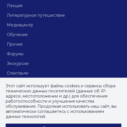
Лекция
Литературное путешествие
Медиацентр
Обучение
Прочие
Форумы
Экскурсии
Спектакли
Кинопоказы
Этот сайт использует файлы cookies и сервисы сбора
технических данных посетителей (данные об IP-
адресе, местоположении и др.) для обеспечения
работоспособности и улучшения качества
© СПб ГБУДПО
«Институт культурных программ»
, 2023
обслуживания. Продолжая использовать наш сайт, вы
автоматически соглашаетесь с использованием
ПОЛИТИКА КОНФИДЕНЦИАЛЬНОСТИ
данных технологий.
ПОЛЬЗОВАТЕЛЬСКОЕ СОГЛАШЕНИЕ