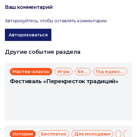
Ваш комментарий
Авторизуйтесь, чтобы оставлять комментарии
Авторизоваться
Другие события раздела
Мастер-классы
Игры
Бесплатно
Год единства народов России
Фестиваль «Перекресток традиций»
История
Бесплатно
Для молодежи
День п
Пат