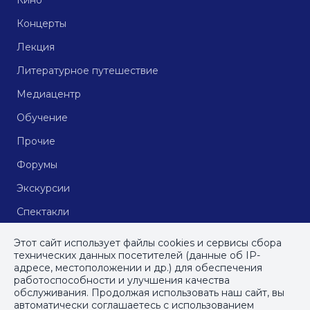
Кино
Концерты
Лекция
Литературное путешествие
Медиацентр
Обучение
Прочие
Форумы
Экскурсии
Спектакли
Кинопоказы
Этот сайт использует файлы cookies и сервисы сбора
технических данных посетителей (данные об IP-
адресе, местоположении и др.) для обеспечения
работоспособности и улучшения качества
© СПб ГБУДПО
«Институт культурных программ»
, 2023
обслуживания. Продолжая использовать наш сайт, вы
автоматически соглашаетесь с использованием