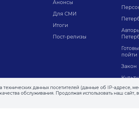
Анонсы
Персо
Для СМИ
Петерб
Итоги
Авторы
Пост-релизы
Петер
Готовы
пойти
Закон
Культ
ра технических данных посетителей (данные об IP-адресе, ме
Подбор
ачества обслуживания. Продолжая использовать наш сайт, 
Петер
.
Подбо
Празд
Репор
рецен