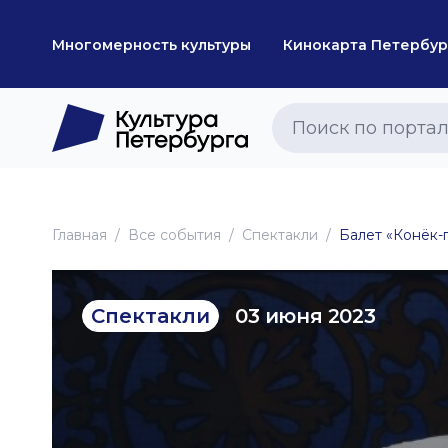
Многомерность культуры
Кинокарта Петербур
Главная
Все события
Спектакли
Балет «Конёк-
03 июня 2023
Спектакли