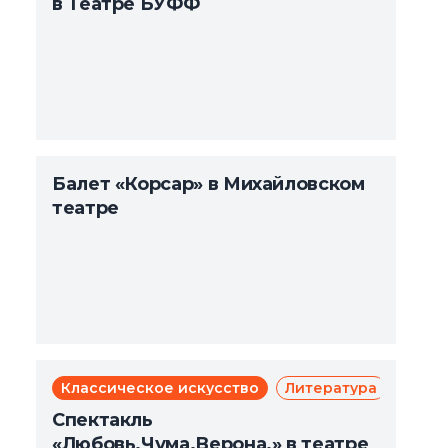
в Театре БУФФ
Балет «Корсар» в Михайловском
театре
Классическое искусство
Литература
Мюзи
Те
Спектакль
«Любовь.Чума.Верона.» в театре