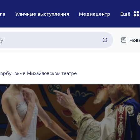
га
Уличные выступления
Медиацентр
Ещё
Нов
горбунок» в Михайловском театре