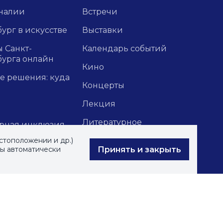
налии
Встречи
ург в искусстве
Выставки
 Санкт-
Календарь событий
бурга онлайн
Кино
е решения: куда
Концерты
Лекция
Литературное
урная инклюзия
путешествие
стоположении и др.)
ки мест Санкт-
Принять и закрыть
вы автоматически
Медиацентр
бурга
Обучение
рки событий
Прочие
ники
Форумы
тажи и
зии