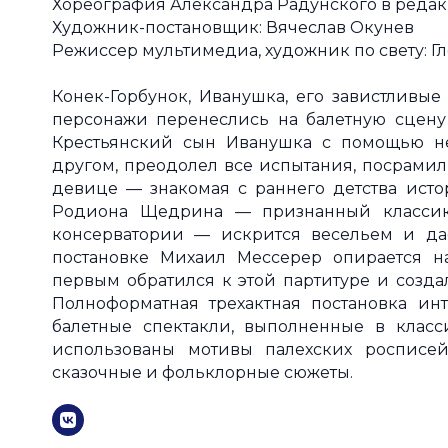
Хореография Александра Радунского в реда
Художник-постановщик: Вячеслав Окунев
Режиссер мультимедиа, художник по свету: 
Конек-Горбунок, Иванушка, его завистливые
персонажи перенеслись на балетную сцену 
Крестьянский сын Иванушка с помощью не
другом, преодолел все испытания, посрамил 
девице — знакомая с раннего детства истор
Родиона Щедрина — признанный классик
консерватории — искрится весельем и да
постановке Михаил Мессерер опирается н
первым обратился к этой партитуре и создал
Полноформатная трехактная постановка ин
балетные спектакли, выполненные в клас
использованы мотивы палехских росписе
сказочные и фольклорные сюжеты.