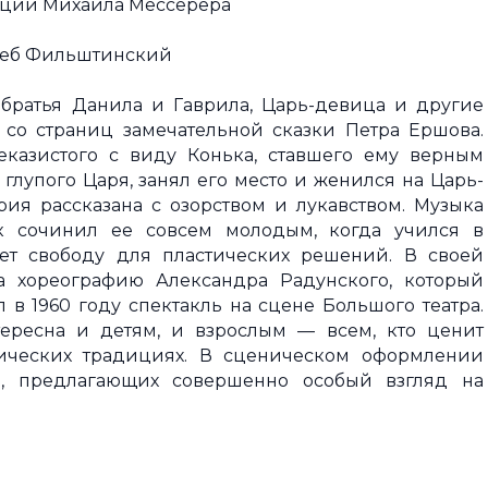
кции Михаила Мессерера
Глеб Фильштинский
 братья Данила и Гаврила, Царь-девица и другие
со страниц замечательной сказки Петра Ершова.
казистого с виду Конька, ставшего ему верным
глупого Царя, занял его место и женился на Царь-
ия рассказана с озорством и лукавством. Музыка
 сочинил ее совсем молодым, когда учился в
ет свободу для пластических решений. В своей
а хореографию Александра Радунского, который
 в 1960 году спектакль на сцене Большого театра.
тересна и детям, и взрослым — всем, кто ценит
сических традициях. В сценическом оформлении
й, предлагающих совершенно особый взгляд на