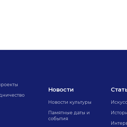
проекты
Новости
Стат
дничество
Новости культуры
Искус
Памятные даты и
Истор
события
Интер