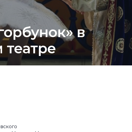
горбунок» в
 театре
евского