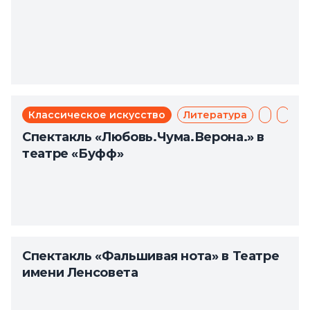
Классическое искусство
Литература
Мюзикл
Теат
Спектакль «Любовь.Чума.Верона.» в
театре «Буфф»
Спектакль «Фальшивая нота» в Театре
имени Ленсовета