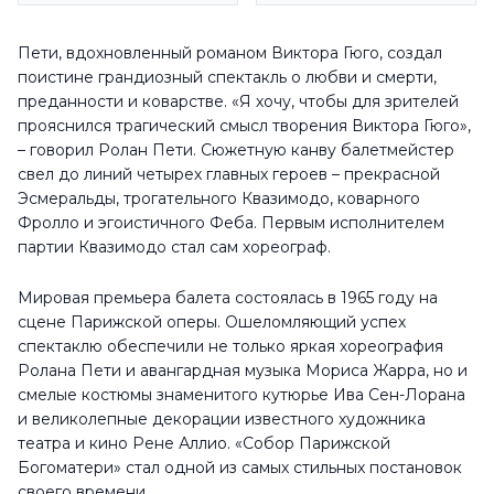
Пети, вдохновленный романом Виктора Гюго, создал
поистине грандиозный спектакль о любви и смерти,
преданности и коварстве. «Я хочу, чтобы для зрителей
прояснился трагический смысл творения Виктора Гюго»,
– говорил Ролан Пети. Сюжетную канву балетмейстер
свел до линий четырех главных героев – прекрасной
Эсмеральды, трогательного Квазимодо, коварного
Фролло и эгоистичного Феба. Первым исполнителем
партии Квазимодо стал сам хореограф.
Мировая премьера балета состоялась в 1965 году на
сцене Парижской оперы. Ошеломляющий успех
спектаклю обеспечили не только яркая хореография
Ролана Пети и авангардная музыка Мориса Жарра, но и
смелые костюмы знаменитого кутюрье Ива Сен-Лорана
и великолепные декорации известного художника
театра и кино Рене Аллио. «Собор Парижской
Богоматери» стал одной из самых стильных постановок
своего времени.