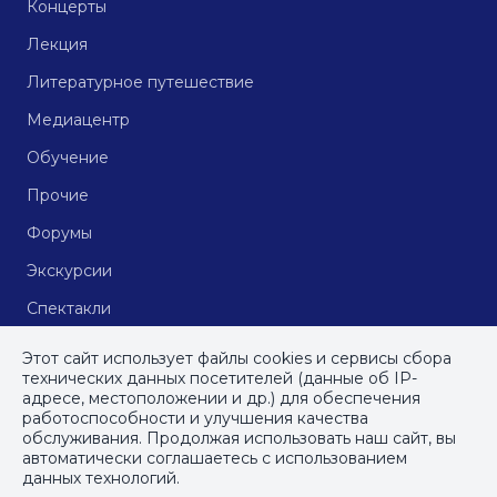
Концерты
Лекция
Литературное путешествие
Медиацентр
Обучение
Прочие
Форумы
Экскурсии
Спектакли
Кинопоказы
Этот сайт использует файлы cookies и сервисы сбора
технических данных посетителей (данные об IP-
адресе, местоположении и др.) для обеспечения
работоспособности и улучшения качества
© СПб ГБУДПО
«Институт культурных программ»
, 2023
обслуживания. Продолжая использовать наш сайт, вы
автоматически соглашаетесь с использованием
ПОЛИТИКА КОНФИДЕНЦИАЛЬНОСТИ
данных технологий.
ПОЛЬЗОВАТЕЛЬСКОЕ СОГЛАШЕНИЕ