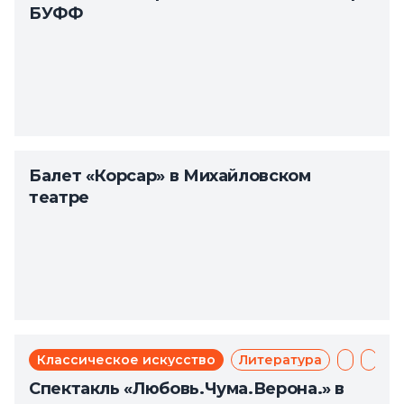
БУФФ
Балет «Корсар» в Михайловском
театре
Классическое искусство
Литература
Мюзикл
Теат
Спектакль «Любовь.Чума.Верона.» в